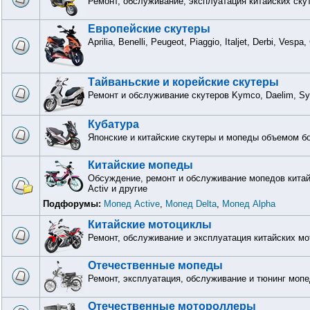
Ремонт, обслуживание, эксплуатация китайских ску
Европейские скутеры
Aprilia, Benelli, Peugeot, Piaggio, Italjet, Derbi, Vesp
Тайваньские и корейские скутеры
Ремонт и обслуживание скутеров Kymco, Daelim, S
Кубатура
Японские и китайские скутеры и мопеды объемом бо
Китайские мопеды
Обсуждение, ремонт и обслуживание мопедов китайск
Activ и другие
Подфорумы:
Мопед Active
,
Мопед Delta
,
Мопед Alpha
Китайские мотоциклы
Ремонт, обслуживание и эксплуатация китайских м
Отечественные мопеды
Ремонт, эксплуатация, обслуживание и тюнинг мопе
Отечественные мотороллеры