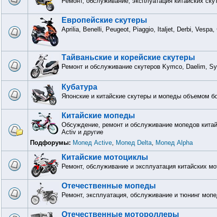
Ремонт, обслуживание, эксплуатация китайских ску
Европейские скутеры
Aprilia, Benelli, Peugeot, Piaggio, Italjet, Derbi, Vesp
Тайваньские и корейские скутеры
Ремонт и обслуживание скутеров Kymco, Daelim, S
Кубатура
Японские и китайские скутеры и мопеды объемом бо
Китайские мопеды
Обсуждение, ремонт и обслуживание мопедов китайск
Activ и другие
Подфорумы:
Мопед Active
,
Мопед Delta
,
Мопед Alpha
Китайские мотоциклы
Ремонт, обслуживание и эксплуатация китайских м
Отечественные мопеды
Ремонт, эксплуатация, обслуживание и тюнинг мопе
Отечественные мотороллеры