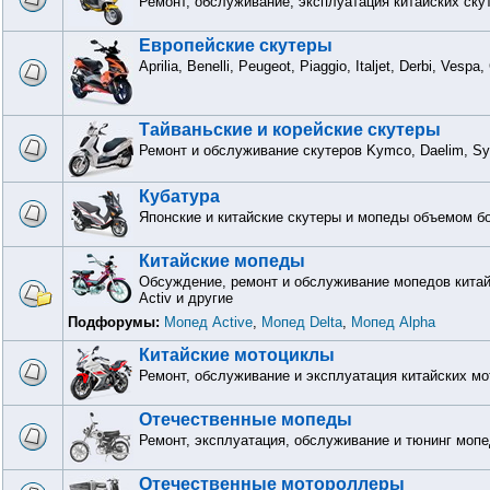
Ремонт, обслуживание, эксплуатация китайских ску
Европейские скутеры
Aprilia, Benelli, Peugeot, Piaggio, Italjet, Derbi, Vesp
Тайваньские и корейские скутеры
Ремонт и обслуживание скутеров Kymco, Daelim, S
Кубатура
Японские и китайские скутеры и мопеды объемом бо
Китайские мопеды
Обсуждение, ремонт и обслуживание мопедов китайск
Activ и другие
Подфорумы:
Мопед Active
,
Мопед Delta
,
Мопед Alpha
Китайские мотоциклы
Ремонт, обслуживание и эксплуатация китайских м
Отечественные мопеды
Ремонт, эксплуатация, обслуживание и тюнинг мопе
Отечественные мотороллеры