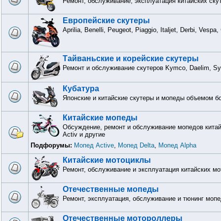
Ремонт, обслуживание, эксплуатация китайских ску
Европейские скутеры
Aprilia, Benelli, Peugeot, Piaggio, Italjet, Derbi, Vesp
Тайваньские и корейские скутеры
Ремонт и обслуживание скутеров Kymco, Daelim, S
Кубатура
Японские и китайские скутеры и мопеды объемом бо
Китайские мопеды
Обсуждение, ремонт и обслуживание мопедов китайск
Activ и другие
Подфорумы:
Мопед Active
,
Мопед Delta
,
Мопед Alpha
Китайские мотоциклы
Ремонт, обслуживание и эксплуатация китайских м
Отечественные мопеды
Ремонт, эксплуатация, обслуживание и тюнинг мопе
Отечественные мотороллеры