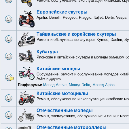
Ремонт, обслуживание, эксплуатация китайских ску
Европейские скутеры
Aprilia, Benelli, Peugeot, Piaggio, Italjet, Derbi, Vesp
Тайваньские и корейские скутеры
Ремонт и обслуживание скутеров Kymco, Daelim, S
Кубатура
Японские и китайские скутеры и мопеды объемом бо
Китайские мопеды
Обсуждение, ремонт и обслуживание мопедов китайск
Activ и другие
Подфорумы:
Мопед Active
,
Мопед Delta
,
Мопед Alpha
Китайские мотоциклы
Ремонт, обслуживание и эксплуатация китайских м
Отечественные мопеды
Ремонт, эксплуатация, обслуживание и тюнинг мопе
Отечественные мотороллеры