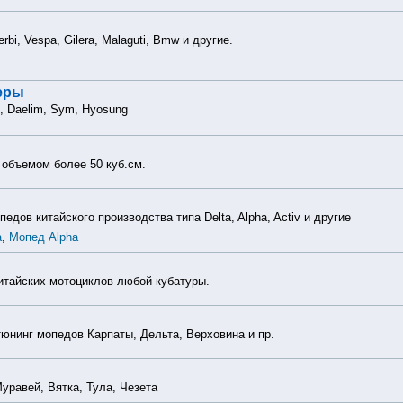
 Derbi, Vespa, Gilera, Malaguti, Bmw и другие.
теры
, Daelim, Sym, Hyosung
 объемом более 50 куб.см.
дов китайского производства типа Delta, Alpha, Activ и другие
a
,
Мопед Alpha
итайских мотоциклов любой кубатуры.
тюнинг мопедов Карпаты, Дельта, Верховина и пр.
уравей, Вятка, Тула, Чезета