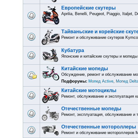
Европейские скутеры
Aprilia, Benelli, Peugeot, Piaggio, Italjet,
Тайваньские и корейские ску
Ремонт и обслуживание скутеров Kymco
Кубатура
Японские и китайские скутеры и мопеды
Китайские мопеды
Обсуждение, ремонт и обслуживание мопе
Подфорумы:
Мопед Active
,
Мопед Delt
Китайские мотоциклы
Ремонт, обслуживание и эксплуатация к
Отечественные мопеды
Ремонт, эксплуатация, обслуживание и 
Отечественные мотороллеры
Ремонт и обслуживание мотороллеров М