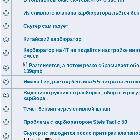
Из сливного клапана карбюратора льётся бе
Скутер сам газует
Китайский карбюратор
Карбюратор на 4Т не подаётся настройке вин
смеси
Разгоняется, а потом резко сбрасывает об
139qmb
Ямаха Гир, расход бензина 5,5 литра на сотню
Видеоинструкция по разборке , сборке и рег
карбюра .
Течет бензин через сливной шланг
Проблема с карбюратором Stels Tactic 50
Скутер не заводится после притирки клапано
[
На страницу:
1
,
2
]