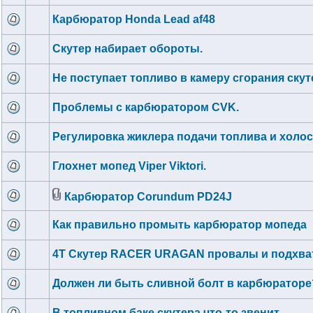
Карбюратор Honda Lead af48
Скутер набирает обороты.
Не поступает топливо в камеру сгорания скут
Проблемы с карбюратором CVK.
Регулировка жиклера подачи топлива и холос
Глохнет мопед Viper Viktori.
Карбюратор Corundum PD24J
Как правильно промыть карбюратор мопеда
4Т Скутер RACER URAGAN провалы и подхв
Должен ли быть сливной болт в карбюраторе
В топливном баке скутера что-то звенит