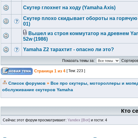
Скутер глохнет на ходу (Yamaha Axis)
Скутер плохо скидывает обороты на горячую
01)
Вышел из строя коммутатор на древнем Ya
52w (1986)
Yamaha Z2 тарахтит - опасно ли это?
Показать темы за:
Сортиров
Страница
1
из
4
[ Тем: 223 ]
Список форумов
»
Все про скутеры, мотороллеры и мопед
обслуживание скутеров Yamaha
Кто с
Сейчас этот форум просматривают:
Yandex [Bot]
и гости: 4