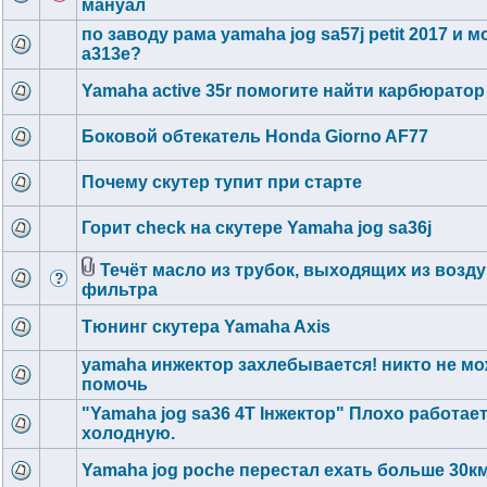
мануал
по заводу рама yamaha jog sa57j petit 2017 и м
a313e?
Yamaha active 35r помогите найти карбюратор
Боковой обтекатель Honda Giorno AF77
Почему скутер тупит при старте
Горит check на скутере Yamaha jog sa36j
Течёт масло из трубок, выходящих из возд
фильтра
Тюнинг скутера Yamaha Axis
yamaha инжектор захлебывается! никто не мо
помочь
"Yamaha jog sa36 4T Інжектор" Плохо работает
холодную.
Yamaha jog poche перестал ехать больше 30км