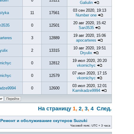
liulin
0
13121
Galiulin
03 сен 2020, 19:13
styka
11
17561
Number one
20 авг 2020, 15:42
n3535
0
12501
San3535
19 авг 2020, 15:06
arteres
3
12889
apocarteres
10 авг 2020, 19:51
yulix
2
13315
Dryulix
19 июл 2020, 20:20
nichyc
0
12812
vkornichyc
07 июл 2020, 17:15
nichyc
0
12579
vkornichyc
03 июл 2020, 12:01
adze9994
0
12600
Kamikadze9994
На страницу
1
,
2
,
3
,
4
След.
»
Ремонт и обслуживание скутеров Suzuki
Часовой пояс: UTC + 3 часа