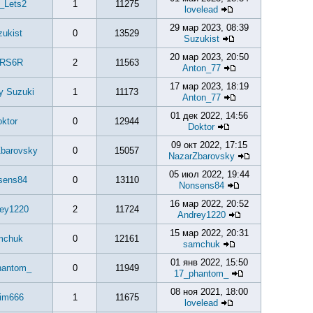
r_Lets2
1
11275
lovelead
29 мар 2023, 08:39
ukist
0
13529
Suzukist
20 мар 2023, 20:50
RS6R
2
11563
Anton_77
17 мар 2023, 18:19
y Suzuki
1
11173
Anton_77
01 дек 2022, 14:56
ktor
0
12944
Doktor
09 окт 2022, 17:15
barovsky
0
15057
NazarZbarovsky
05 июл 2022, 19:44
sens84
0
13110
Nonsens84
16 мар 2022, 20:52
ey1220
2
11724
Andrey1220
15 мар 2022, 20:31
mchuk
0
12161
samchuk
01 янв 2022, 15:50
hantom_
0
11949
17_phantom_
08 ноя 2021, 18:00
im666
1
11675
lovelead