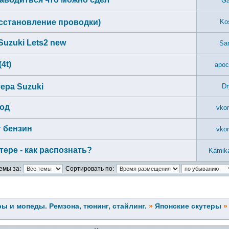
Ga
осстановление проводки)
Ko
uzuki Lets2 new
Sa
4t)
apoc
ера Suzuki
Dr
ход
vkor
т бензин
vkor
ере - как распознать?
Kamik
емы за:
Сортировать по:
ы и мопеды. Ремзона, тюнинг, стайлинг.
»
Японские скутеры