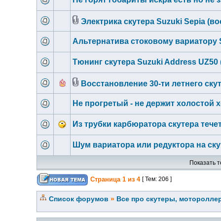
Электрика скутера Suzuki Sepia (в
Альтернатива стоковому вариатору S
Тюнинг скутера Suzuki Address UZ50 (
Восстановление 30-ти летнего скут
Не прогретый - не держит холостой 
Из трубки карбюратора скутера тече
Шум вариатора или редуктора на скут
Показать т
Страница
1
из
4
[ Тем: 206 ]
Список форумов
»
Все про скутеры, мотороллер