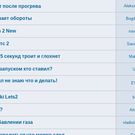
т после прогрева
Aleksa
ивает обороты
Bogd
s 2 New
ros
тс 2
Save
5 секунд троит и глохнет
Ma
озапуском кто ставил?
U
л не знаю что и делать!
E
i Lets2
b
т?
Art
бавлении газа
vladis
заводиться что можно сдел