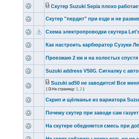
Скутер Suzuki Sepia плохо работае
Скутер "пердит" при езде и не разв
Схема электропроводки скутера Let'
Как настроить карбюратор Сузуки Ле
Проезжаю 2 км и на холостых спустя 
Suzuki address V50G. Сигналку с авт
Suzuki ad50 не заводится! Все меня
[
На страницу:
1
,
2
]
Скрип и щёлканье из вариатора Suzuk
Почему скутер при заводе сам газуе
На скутере обедняется смесь при до
Не горят гобариты искра есть но не 