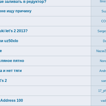
чше заливать в редуктор?
Ilmi
гоне ищу причину
Suz
CO
i let's 2 2013?
Serge
ки uz50xlo
Do
е
NazarZ
сляное пятно
Non
а и нет тяги
Andr
's 2
sa
17_p
 Address 100
vad