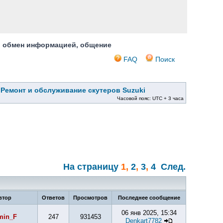
, обмен информацией, общение
FAQ
Поиск
»
Ремонт и обслуживание скутеров Suzuki
Часовой пояс: UTC + 3 часа
На страницу
1
,
2
,
3
,
4
След.
втор
Ответов
Просмотров
Последнее сообщение
06 янв 2025, 15:34
min_F
247
931453
Denkart7782