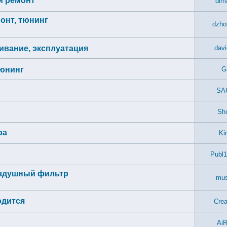
 и ремонт
dim
монт, тюнинг
dzho
живание, эксплуатация
davi
тюнинг
G
SA
Sho
ра
Ki
Publ
оздушный фильтр
mus
одится
Crea
Ai