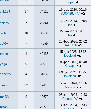
as_sib
2
17861
Tulipan
16 мар 2020, 05:16
stik123
37
74825
89004286777
17 май 2014, 16:08
dzlesy
7
29841
las
15 сен 2013, 04:10
rach
10
33635
las
28 фев 2026, 20:02
CURA
7
4059
SACURA
15 дек 2025, 18:33
rohin
1
42135
lovelead
01 фев 2025, 00:48
ryaga
0
39013
Kiryaga
09 дек 2024, 15:29
1cenemy
4
31832
lovelead
12 июл 2024, 16:56
limun
22
49440
Marfoni
05 июл 2024, 12:43
tor-DV
9
10672
Creator-DV
14 июн 2024, 13:33
RuBaS
0
22773
AiRuBaS