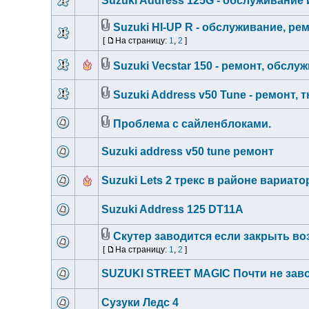
Suzuki Address 125G - обслуживание
Suzuki HI-UP R - обслуживание, ре
[
На страницу:
1
,
2
]
Suzuki Vecstar 150 - ремонт, обслу
Suzuki Address v50 Tune - ремонт, 
Проблема с сайленблоками.
Suzuki address v50 tune ремонт
Suzuki Lets 2 трекс в районе вариато
Suzuki Address 125 DT11A
Скутер заводится если закрыть в
[
На страницу:
1
,
2
]
SUZUKI STREET MAGIC Почти не зав
Сузуки Ледс 4