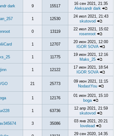
16 сен 2021, 21:35
ndr dark
9
15517
Aleksandr dark
24 июл 2021, 21:43
an_257
1
12530
skutovod
22 июл 2021, 15:02
enroot
0
13119
rosenroot
20 июн 2021, 12:00
liiCard
1
12707
IGOR SOVA
19 июн 2021, 12:16
ks_25
1
11775
Maks_25
17 июн 2021, 18:54
jinn
1
12122
IGOR SOVA
09 июн 2021, 11:15
VGO
21
25773
NodastYou
01 июн 2021, 15:10
oga
1
12176
boga
12 апр 2021, 21:59
ur228
1
63736
skutovod
03 янв 2021, 20:21
lav345674
3
35086
lovelead
29 сен 2020, 14:35