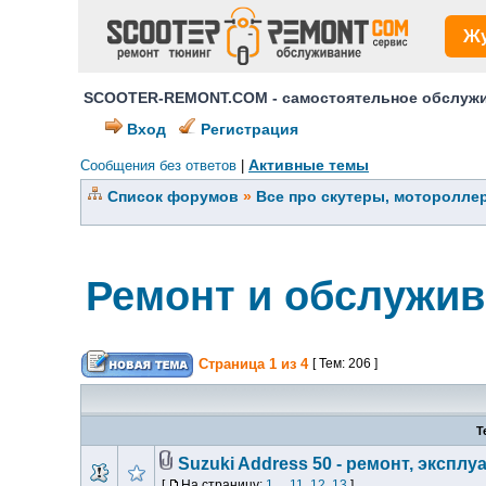
Ж
SCOOTER-REMONT.COM - самостоятельное обслужив
Вход
Регистрация
Активные темы
Сообщения без ответов
|
Список форумов
»
Все про скутеры, мотороллер
Ремонт и обслужив
Страница
1
из
4
[ Тем: 206 ]
Т
Suzuki Address 50 - ремонт, экспл
[
На страницу:
1
...
11
,
12
,
13
]