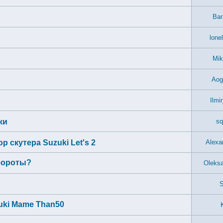
Bar
lone
Mik
Aog
Ilmi
ки
sq
 скутера Suzuki Let's 2
Alexa
обороты?
Oleks
S
uki Mame Than50
K