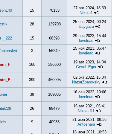
27 авг 2024, 18:39
son140
15
70133
NIkola1
25 янв 2024, 00:24
stik
28
139708
Daygazu
29 ноя 2023, 15:44
s__222
15
68398
lovelead
15 ноя 2023, 05:47
ablonskyi
3
56249
lovelead
19 авг 2023, 14:04
min_F
168
396600
Gevel_Egor
02 окт 2022, 15:04
min_F
390
460905
NazarZbarovsky
16 сен 2022, 19:06
ioner
39
169035
lovelead
16 авг 2021, 06:41
bil228
26
99479
Nikola R1
21 июн 2021, 08:36
inis
9
40933
Antoshara
16 июн 2021, 10:53