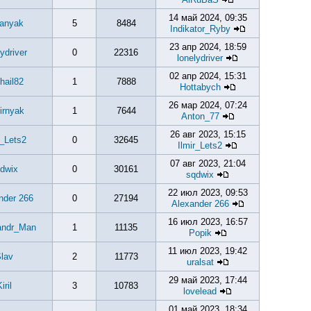
14 май 2024, 09:35
anyak
5
8484
Indikator_Ryby
23 апр 2024, 18:59
lydriver
0
22316
lonelydriver
02 апр 2024, 15:31
hail82
1
7888
Hottabych
26 мар 2024, 07:24
irnyak
1
7644
Anton_77
26 авг 2023, 15:15
r_Lets2
0
32645
Ilmir_Lets2
07 авг 2023, 21:04
dwix
0
30161
sqdwix
22 июл 2023, 09:53
nder 266
0
27194
Alexander 266
16 июл 2023, 16:57
andr_Man
1
11135
Popik
11 июл 2023, 19:42
lav
2
11773
uralsat
29 май 2023, 17:44
iril
3
10783
lovelead
01 май 2023, 18:34