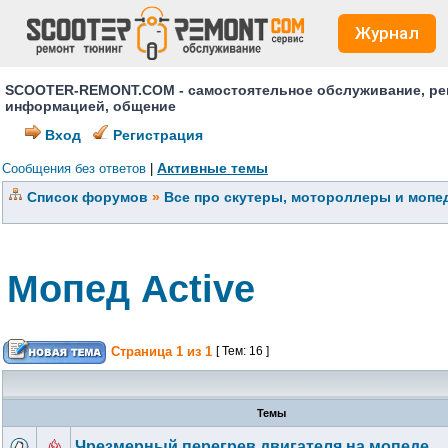
Журнал
SCOOTER-REMONT.COM - самостоятельное обслуживание, ремо
информацией, общение
Вход
Регистрация
Активные темы
Сообщения без ответов
|
Список форумов
»
Все про скутеры, мотороллеры и мопед
Мопед Active
Страница
1
из
1
[ Тем: 16 ]
Темы
Чрезмерный перегрев двигателя на мопеде