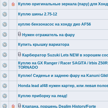
Куплю оригинальные зеркала (пару) для Хон
Куплю шины 2.75-12
куплю бензонасос на хонду дио AF56
Нужен отражатель на фару
Купить крышку вариатора
Карбюратор Suzuki Lets NEW в хорошем со
Куплю на GX Ranger / Racer SAGITA / Irbis Z50R
TORNADO
Куплю! Сиденье и заднею фару на Kanuni Glid
Honda lead af48 нужен картер, или левая поло
Куплю приборку на леад!
Клапана, поршень Dealim History/Forte