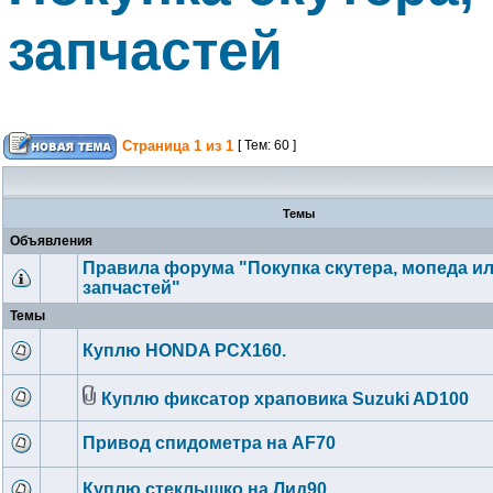
запчастей
Страница
1
из
1
[ Тем: 60 ]
Темы
Объявления
Правила форума "Покупка скутера, мопеда и
запчастей"
Темы
Куплю HONDA PCX160.
Куплю фиксатор храповика Suzuki AD100
Привод спидометра на AF70
Куплю стеклышко на Лид90