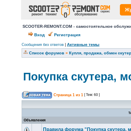
Ж
SCOOTER-REMONT.COM - самостоятельное обслужив
Вход
Регистрация
Активные темы
Сообщения без ответов
|
Список форумов
»
Купля, продажа, обмен скуте
Покупка скутера, м
Страница
1
из
1
[ Тем: 60 ]
Т
Объявления
Правила форума "Покупка скутера, м