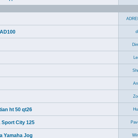
ADRE
 AD100
d
Di
Le
Sh
An
Zo
an ht 50 qt26
Hu
Sport City 125
Pav
а Yamaha Jog
Wi