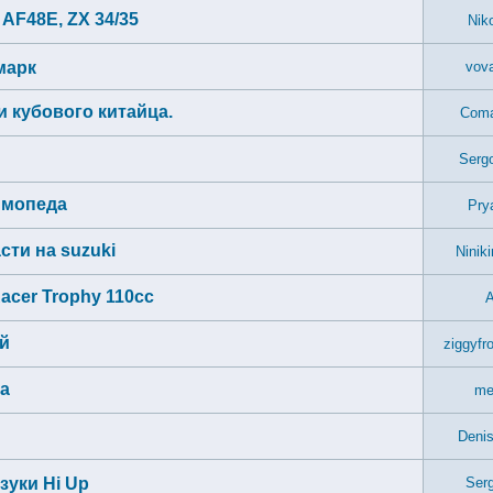
AF48E, ZX 34/35
Nik
марк
vov
 кубового китайца.
Coma
Serg
 мопеда
Pry
сти на suzuki
Ninik
acer Trophy 110cc
й
ziggyfr
ла
me
Denis
зуки Hi Up
Serg