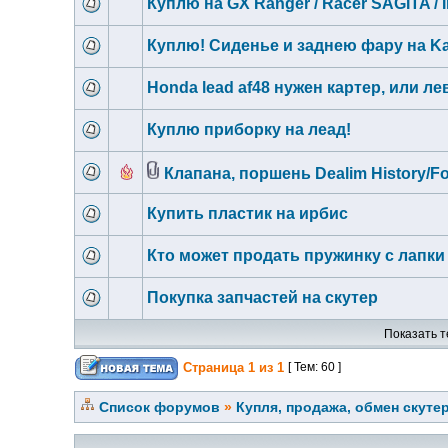
Куплю на GX Ranger / Racer SAGITA /
Куплю! Сиденье и заднею фару на Kan
Honda lead af48 нужен картер, или л
Куплю приборку на леад!
Клапана, поршень Dealim History/Fo
Купить пластик на ирбис
Кто может продать пружинку с лапк
Покупка запчастей на скутер
Показать т
Страница
1
из
1
[ Тем: 60 ]
Список форумов
»
Купля, продажа, обмен скуте