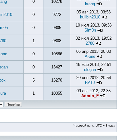
rang
0
10278
krang
05 авг 2013, 03:53
bin2010
0
9772
kulibin2010
10 июл 2013, 09:38
im0n
0
9805
Sim0n
02 июл 2013, 19:52
780
1
9808
2780
06 апр 2013, 20:00
-one
0
10886
A-one
19 мар 2013, 22:51
egan
0
13427
olegan
20 сен 2012, 20:54
ook
5
13270
BATJ
09 авг 2012, 22:35
ura
1
10855
Admin_F
Часовой пояс: UTC + 3 часа