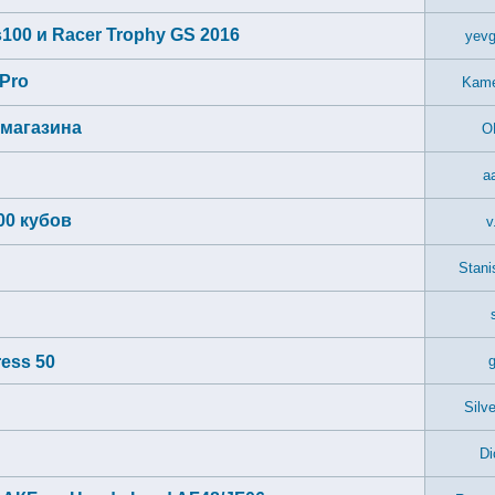
00 и Racer Trophy GS 2016
yevg
 Pro
Kame
 магазина
O
a
00 кубов
v
Stani
ess 50
g
Silv
Di