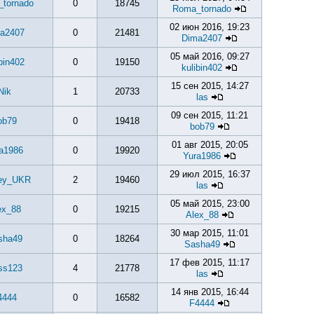
tornado
0
18745
Roma_tornado
02 июн 2016, 19:23
a2407
0
21481
Dima2407
05 май 2016, 09:27
ibin402
0
19150
kulibin402
15 сен 2015, 14:27
Nik
1
20733
las
09 сен 2015, 11:21
ob79
0
19418
bob79
01 авг 2015, 20:05
a1986
0
19920
Yura1986
29 июл 2015, 16:37
ey_UKR
2
19460
las
05 май 2015, 23:00
ex_88
0
19215
Alex_88
30 мар 2015, 11:01
sha49
0
18264
Sasha49
17 фев 2015, 11:17
ss123
4
21778
las
14 янв 2015, 16:44
4444
0
16582
F4444