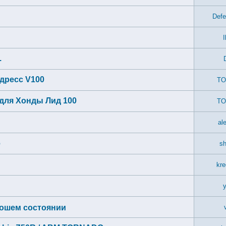
Defe
I
.
дресс V100
TO
 для Хонды Лид 100
TO
al
6
sh
kre
y
рошем состоянии