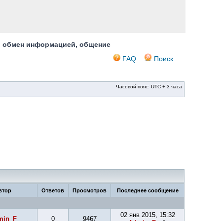
, обмен информацией, общение
FAQ
Поиск
Часовой пояс: UTC + 3 часа
втор
Ответов
Просмотров
Последнее сообщение
02 янв 2015, 15:32
min_F
0
9467