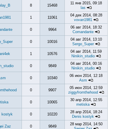
11 янв 2015, 09:18
olay_B
8
15468
las
04 дек 2014, 08:28
an1981
1
11061
vovan1981
06 авг 2014, 18:32
ndante
0
9964
Comandante
04 авг 2014, 13:10
o_Super
0
10016
Sergo_Super
04 авг 2014, 11:59
ani4ek
1
10576
Ninikin_studio
04 авг 2014, 00:16
in_studio
0
9849
Ninikin_studio
06 июн 2014, 12:18
Asm
0
10340
Asm
05 июн 2014, 12:59
omthehood
0
9907
ziggyfromthehood
30 апр 2014, 12:55
tiska
0
10065
metiska
28 апр 2014, 18:24
 kostyk
0
10220
Denis kostyk
28 мар 2014, 14:50
ei Zaz
0
9849
Sergei Zaz