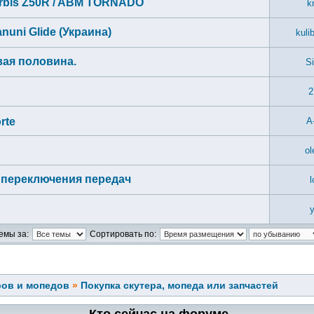
 Irbis Z50R / ABM TORNADO
k
uni Glide (Украина)
kuli
евая половина.
S
2
rte
A
ol
и переключения передач
l
y
емы за:
Сортировать по:
ров и мопедов
»
Покупка скутера, мопеда или запчастей