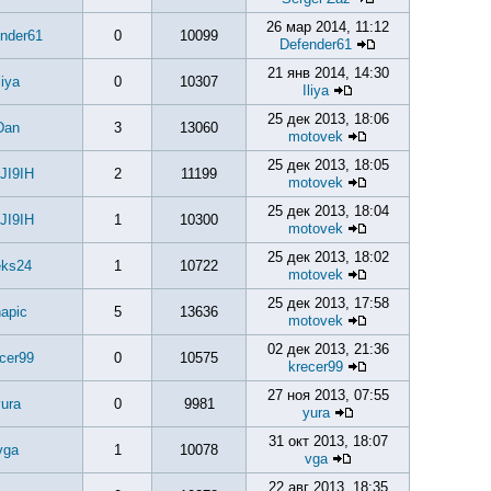
26 мар 2014, 11:12
nder61
0
10099
Defender61
21 янв 2014, 14:30
liya
0
10307
Iliya
25 дек 2013, 18:06
Dan
3
13060
motovek
25 дек 2013, 18:05
JI9IH
2
11199
motovek
25 дек 2013, 18:04
JI9IH
1
10300
motovek
25 дек 2013, 18:02
eks24
1
10722
motovek
25 дек 2013, 17:58
apic
5
13636
motovek
02 дек 2013, 21:36
cer99
0
10575
krecer99
27 ноя 2013, 07:55
ura
0
9981
yura
31 окт 2013, 18:07
vga
1
10078
vga
22 авг 2013, 18:35