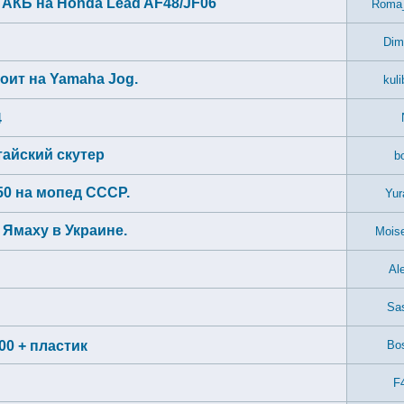
АКБ на Honda Lead AF48/JF06
Roma_
Dim
тоит на Yamaha Jog.
kul
4
тайский скутер
b
50 на мопед СССР.
Yur
 Ямаху в Украине.
Mois
Al
Sa
00 + пластик
Bo
F