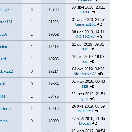
30 июн 2020, 20:11
eniyzh
3
19738
kuzen
01 апр 2020, 21:37
rad161
1
21226
Kamerad161
08 ноя 2019, 14:11
LGA
1
17062
IGOR SOVA
11 окт 2019, 09:01
adim
1
18413
rudi
10 окт 2019, 19:08
.ard
1
18905
rudi
04 окт 2019, 04:28
slavZZZ
0
17214
StanislavZZZ
01 май 2019, 09:43
skif
0
17664
skif
22 фев 2019, 21:51
roz
1
23475
groz
26 янв 2019, 06:59
erSurfer
2
19213
unlucker1
27 май 2018, 21:35
ovan
0
18090
Diovan
15 июл 2017, 04:54