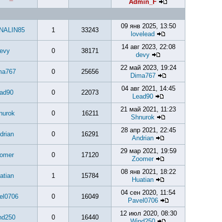
Admin_F
09 янв 2025, 13:50
NALIN85
1
33243
lovelead
14 авг 2023, 22:08
evy
0
38171
devy
22 май 2023, 19:24
ma767
0
25656
Dima767
04 авг 2021, 14:45
ad90
0
22073
Lead90
21 май 2021, 11:23
nurok
0
16211
Shnurok
28 апр 2021, 22:45
drian
0
16291
Andrian
29 мар 2021, 19:59
omer
0
17120
Zoomer
08 янв 2021, 18:22
atian
1
15784
Huatian
04 сен 2020, 11:54
el0706
0
16049
Pavel0706
12 июл 2020, 08:30
nd250
0
16440
Wind250