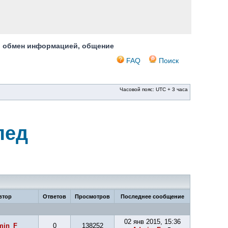
, обмен информацией, общение
FAQ
Поиск
Часовой пояс: UTC + 3 часа
пед
втор
Ответов
Просмотров
Последнее сообщение
02 янв 2015, 15:36
min_F
0
138252