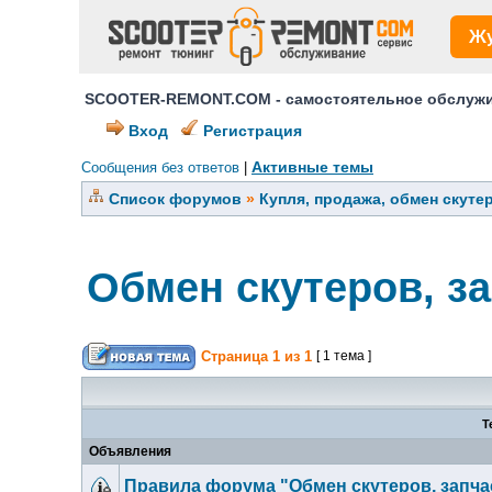
Ж
SCOOTER-REMONT.COM - самостоятельное обслужив
Вход
Регистрация
Активные темы
Сообщения без ответов
|
Список форумов
»
Купля, продажа, обмен скуте
Обмен скутеров, за
Страница
1
из
1
[ 1 тема ]
Т
Объявления
Правила форума "Обмен скутеров, запчас