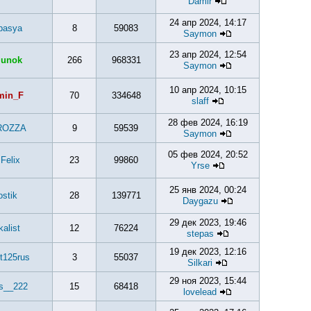
Damir
24 апр 2024, 14:17
basya
8
59083
Saymon
23 апр 2024, 12:54
lunok
266
968331
Saymon
10 апр 2024, 10:15
min_F
70
334648
slaff
28 фев 2024, 16:19
ROZZA
9
59539
Saymon
05 фев 2024, 20:52
.Felix
23
99860
Yrse
25 янв 2024, 00:24
stik
28
139771
Daygazu
29 дек 2023, 19:46
kalist
12
76224
stepas
19 дек 2023, 12:16
t125rus
3
55037
Silkari
29 ноя 2023, 15:44
s__222
15
68418
lovelead