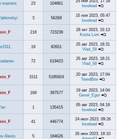
25 ноя 2023, 17:16
 masters
23
104861
lovelead
15 ноя 2023, 05:47
ablonskyi
3
56268
lovelead
28 окт 2023, 15:13
min_F
218
723238
Kosta Lom
25 авг 2023, 18:31
m2311
19
82651
Vlad_58
25 авг 2023, 18:21
kadanev
72
619423
Vlad_58
20 авг 2023, 17:04
min_F
1511
5185924
TeredBite
19 авг 2023, 14:04
min_F
168
397577
Gevel_Egor
05 авг 2023, 04:18
Yan
1
135415
lovelead
24 июл 2023, 09:26
min_F
41
446774
lovelead
26 июн 2023, 18:10
ov Alexis
5
184626
Artem63