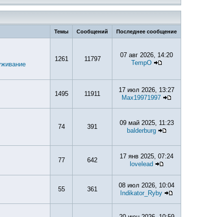
Темы
Сообщений
Последнее сообщение
07 авг 2026, 14:20
1261
11797
TempO
уживание
17 июл 2026, 13:27
1495
11911
Max19971997
09 май 2025, 11:23
74
391
balderburg
17 янв 2025, 07:24
77
642
lovelead
08 июл 2026, 10:04
55
361
Indikator_Ryby
20 июн 2026, 10:59