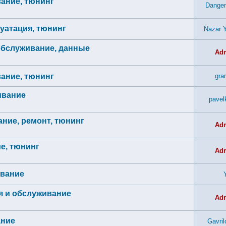
вание, тюнинг
Dangen
луатация, тюнинг
Nazar Y
 обслуживание, данные
Ad
вание, тюнинг
gra
ивание
pavel
ание, ремонт, тюнинг
Ad
ие, тюнинг
Ad
ивание
ия и обслуживание
Ad
ание
Gavril