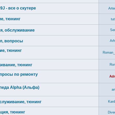
9J - все о скутере
Arte
ие, тюнинг
tu
ия, обслуживание
Ser
ал, вопросы
Arh
ие, тюнинг
Roman_
живание, тюнинг
Ro
опросы по ремонту
Ad
еда Alpha (Альфа)
an
бслуживание, тюнинг
Kard
ация, тюнинг
Dive