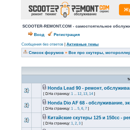
Ж
SCOOTER-REMONT.COM - самостоятельное обслужив
Вход
Регистрация
Активные темы
Сообщения без ответов
|
Список форумов
»
Все про скутеры, мотороллер
Т
Honda Lead 90 - ремонт, обслужива
[
На страницу:
1
...
12
,
13
,
14
]
Honda Dio AF 68 - обслуживание, э
[
На страницу:
1
...
5
,
6
,
7
]
Китайские скутеры 125 и 150сс - р
[
На страницу:
1
,
2
,
3
]