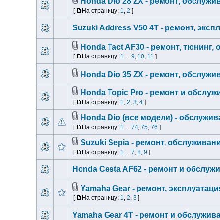
Honda Dio 28 ZX - ремонт, обслужи
[
На страницу:
1
,
2
]
Suzuki Address V50 4T - ремонт, эксп
Honda Tact AF30 - ремонт, тюнинг,
[
На страницу:
1
...
9
,
10
,
11
]
Honda Dio 35 ZX - ремонт, обслужи
Honda Topic Pro - ремонт и обслуж
[
На страницу:
1
,
2
,
3
,
4
]
Honda Dio (все модели) - обслужив
[
На страницу:
1
...
74
,
75
,
76
]
Suzuki Sepia - ремонт, обслуживан
[
На страницу:
1
...
7
,
8
,
9
]
Honda Cesta AF62 - ремонт и обслуж
Yamaha Gear - ремонт, эксплуатац
[
На страницу:
1
,
2
,
3
]
Yamaha Gear 4T - ремонт и обслужив