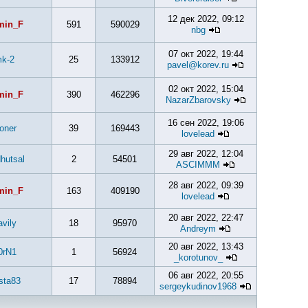
12 дек 2022, 09:12
min_F
591
590029
nbg
07 окт 2022, 19:44
k-2
25
133912
pavel@korev.ru
02 окт 2022, 15:04
min_F
390
462296
NazarZbarovsky
16 сен 2022, 19:06
ioner
39
169443
lovelead
29 авг 2022, 12:04
dhutsal
2
54501
ASCIMMM
28 авг 2022, 09:39
min_F
163
409190
lovelead
20 авг 2022, 22:47
avily
18
95970
Andreym
20 авг 2022, 13:43
0rN1
1
56924
_korotunov_
06 авг 2022, 20:55
sta83
17
78894
sergeykudinov1968