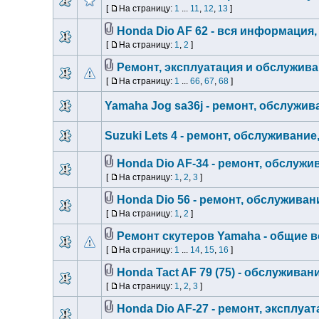
[
На страницу:
1
...
11
,
12
,
13
]
Honda Dio AF 62 - вся информация,
[
На страницу:
1
,
2
]
Ремонт, эксплуатация и обслужива
[
На страницу:
1
...
66
,
67
,
68
]
Yamaha Jog sa36j - ремонт, обслужив
Suzuki Lets 4 - ремонт, обслуживание
Honda Dio AF-34 - ремонт, обслужи
[
На страницу:
1
,
2
,
3
]
Honda Dio 56 - ремонт, обслуживан
[
На страницу:
1
,
2
]
Ремонт скутеров Yamaha - общие 
[
На страницу:
1
...
14
,
15
,
16
]
Honda Tact AF 79 (75) - обслуживан
[
На страницу:
1
,
2
,
3
]
Honda Dio AF-27 - ремонт, эксплуа