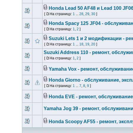
Honda Lead 50 AF48 и Lead 100 JF0
[
На страницу:
1
...
28
,
29
,
30
]
Honda Spacy 125 JF04 - обслужива
[
На страницу:
1
,
2
]
Suzuki Lets 1 и 2 модификации - р
[
На страницу:
1
...
18
,
19
,
20
]
Suzuki Address 110 - ремонт, обслуж
[
На страницу:
1
,
2
]
Yamaha Vox - ремонт, обслуживани
Honda Giorno - обслуживание, экс
[
На страницу:
1
...
7
,
8
,
9
]
Honda EVE - ремонт, обслуживание
Yamaha Jog 39 - ремонт, обслуживан
Honda Scoopy AF55 - ремонт, эксп