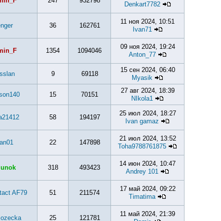
min_F
247
932798
Denkart7782
11 ноя 2024, 10:51
nger
36
162761
Ivan71
09 ноя 2024, 19:24
min_F
1354
1094046
Anton_77
15 сен 2024, 06:40
sslan
9
69118
Myasik
27 авг 2024, 18:39
son140
15
70151
NIkola1
25 июл 2024, 18:27
a21412
58
194197
Ivan gamaz
21 июл 2024, 13:52
an01
22
147898
Toha9788761875
14 июн 2024, 10:47
lunok
318
493423
Andrey 101
17 май 2024, 09:22
tact AF79
51
211574
Timatima
11 май 2024, 21:39
ozecka
25
121781