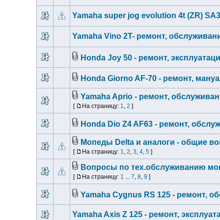
Yamaha super jog evolution 4t (ZR) SA3
Yamaha Vino 2T- ремонт, обслуживан
Honda Joy 50 - ремонт, эксплуатац
Honda Giorno AF-70 - ремонт, ману
Yamaha Aprio - ремонт, обслуживан
[
На страницу:
1
,
2
]
Honda Dio Z4 AF63 - ремонт, обслу
Мопеды Delta и аналоги - общие в
[
На страницу:
1
,
2
,
3
,
4
,
5
]
Вопросы по тех.обслуживанию моп
[
На страницу:
1
...
7
,
8
,
9
]
Yamaha Cygnus RS 125 - ремонт, о
Yamaha Axis Z 125 - ремонт, эксплуат