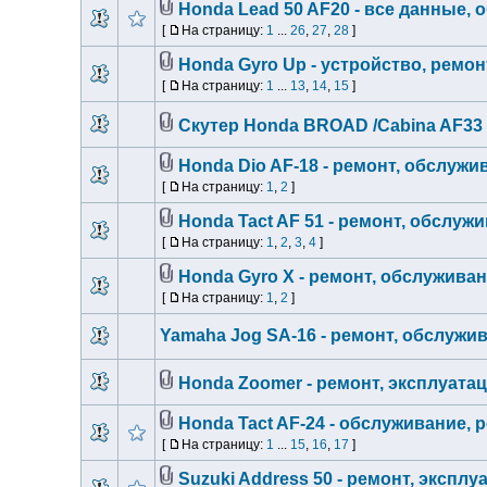
Honda Lead 50 AF20 - все данные,
[
На страницу:
1
...
26
,
27
,
28
]
Honda Gyro Up - устройство, ремо
[
На страницу:
1
...
13
,
14
,
15
]
Скутер Honda BROAD /Сabina AF33 
Honda Dio AF-18 - ремонт, обслужи
[
На страницу:
1
,
2
]
Honda Tact AF 51 - ремонт, обслуж
[
На страницу:
1
,
2
,
3
,
4
]
Honda Gyro X - ремонт, обслуживан
[
На страницу:
1
,
2
]
Yamaha Jog SA-16 - ремонт, обслужи
Honda Zoomer - ремонт, эксплуатац
Honda Tact AF-24 - обслуживание, 
[
На страницу:
1
...
15
,
16
,
17
]
Suzuki Address 50 - ремонт, экспл