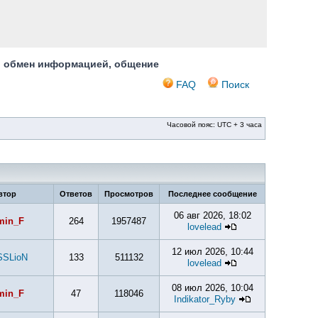
, обмен информацией, общение
FAQ
Поиск
Часовой пояс: UTC + 3 часа
втор
Ответов
Просмотров
Последнее сообщение
06 авг 2026, 18:02
min_F
264
1957487
lovelead
12 июл 2026, 10:44
SSLioN
133
511132
lovelead
08 июл 2026, 10:04
min_F
47
118046
Indikator_Ryby