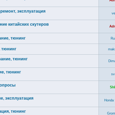
Ad
 ремонт, эксплуатация
ve
ние китайских скутеров
Ad
ание, тюнинг
Ru
, тюнинг
mak
вание, тюнинг
Dim
ие, тюнинг
sv
вопросы
Sh
ие, эксплуатация
Honda 
тация, тюнинг
Grom