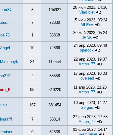
20 июн 2023, 14:36
mtur34
8
104927
Vlad blet
15 июн 2023, 05:24
tuturu
7
72830
All Exx
30 май 2023, 05:24
gei76
1
56868
3PNK
24 апр 2023, 09:48
Angel
10
72866
operock
22 апр 2023, 19:37
Miroshnyk
24
112554
Anton_77
17 апр 2023, 10:03
ma212
2
55558
lovelead
11 апр 2023, 21:23
min_F
95
319220
Anton_77
10 апр 2023, 14:27
ubis
167
381454
Sergus
27 фев 2023, 17:53
iografff
7
58814
Anton_77
01 фев 2023, 14:14
rcruiser
0
52538
Divercruiser