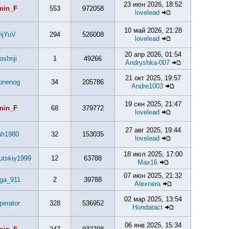
23 июн 2026, 18:52
min_F
553
972058
lovelead
10 май 2026, 21:28
ijYuV
294
526008
lovelead
20 апр 2026, 01:54
oshnji
1
49266
Andryshka-007
21 окт 2025, 19:57
onenog
34
205786
Andre1003
19 сен 2025, 21:47
min_F
68
379772
lovelead
27 авг 2025, 19:44
ah1980
32
153035
lovelead
18 июл 2025, 17:00
utskiy1999
12
63788
Max16
07 июн 2025, 21:32
ga_911
2
39788
Alexnera
02 мар 2025, 13:54
perator
328
536952
Hondatact
06 янв 2025, 15:34