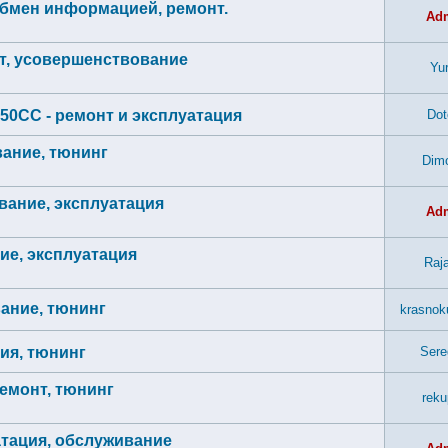
 обмен информацией, ремонт.
Ad
нт, усовершенствование
Yur
50CC - ремонт и эксплуатация
Dot
вание, тюнинг
Dim
ивание, эксплуатация
Ad
ие, эксплуатация
Raj
вание, тюнинг
krasnok
ия, тюнинг
Sere
ремонт, тюнинг
reku
уатация, обслуживание