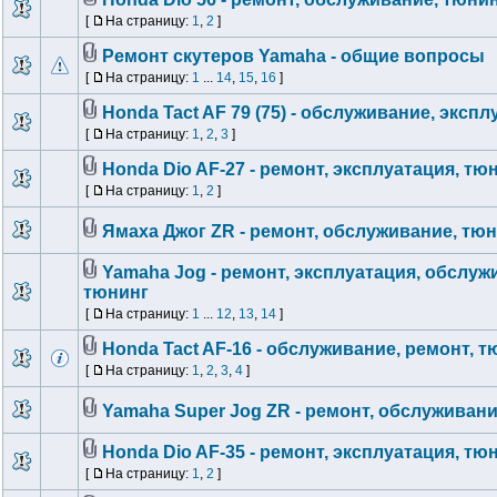
[
На страницу:
1
,
2
]
Ремонт скутеров Yamaha - общие вопросы
[
На страницу:
1
...
14
,
15
,
16
]
Honda Tact AF 79 (75) - обслуживание, эксп
[
На страницу:
1
,
2
,
3
]
Honda Dio AF-27 - ремонт, эксплуатация, тю
[
На страницу:
1
,
2
]
Ямаха Джог ZR - ремонт, обслуживание, тю
Yamaha Jog - ремонт, эксплуатация, обслуж
тюнинг
[
На страницу:
1
...
12
,
13
,
14
]
Honda Tact AF-16 - обслуживание, ремонт, т
[
На страницу:
1
,
2
,
3
,
4
]
Yamaha Super Jog ZR - ремонт, обслуживани
Honda Dio AF-35 - ремонт, эксплуатация, тю
[
На страницу:
1
,
2
]