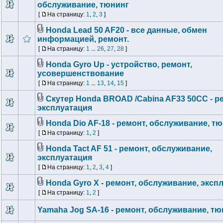
обслуживание, тюнинг
[
На страницу:
1
,
2
,
3
]
Honda Lead 50 AF20 - все данные, обмен
информацией, ремонт.
[
На страницу:
1
...
26
,
27
,
28
]
Honda Gyro Up - устройство, ремонт,
усовершенствование
[
На страницу:
1
...
13
,
14
,
15
]
Скутер Honda BROAD /Сabina AF33 50CC - р
эксплуатация
Honda Dio AF-18 - ремонт, обслуживание, т
[
На страницу:
1
,
2
]
Honda Tact AF 51 - ремонт, обслуживание,
эксплуатация
[
На страницу:
1
,
2
,
3
,
4
]
Honda Gyro X - ремонт, обслуживание, эксп
[
На страницу:
1
,
2
]
Yamaha Jog SA-16 - ремонт, обслуживание, тю