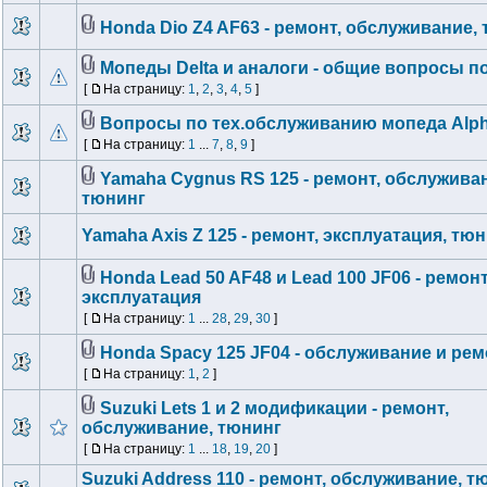
Honda Dio Z4 AF63 - ремонт, обслуживание,
Мопеды Delta и аналоги - общие вопросы п
[
На страницу:
1
,
2
,
3
,
4
,
5
]
Вопросы по тех.обслуживанию мопеда Alph
[
На страницу:
1
...
7
,
8
,
9
]
Yamaha Cygnus RS 125 - ремонт, обслужива
тюнинг
Yamaha Axis Z 125 - ремонт, эксплуатация, тю
Honda Lead 50 AF48 и Lead 100 JF06 - ремонт
эксплуатация
[
На страницу:
1
...
28
,
29
,
30
]
Honda Spacy 125 JF04 - обслуживание и рем
[
На страницу:
1
,
2
]
Suzuki Lets 1 и 2 модификации - ремонт,
обслуживание, тюнинг
[
На страницу:
1
...
18
,
19
,
20
]
Suzuki Address 110 - ремонт, обслуживание, т