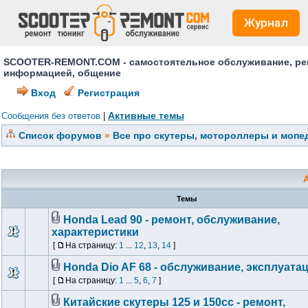
Журнал
SCOOTER-REMONT.COM - самостоятельное обслуживание, ремо
информацией, общение
Вход
Регистрация
Активные темы
Сообщения без ответов
|
Список форумов
»
Все про скутеры, мотороллеры и мопед
Темы
Honda Lead 90 - ремонт, обслуживание,
характеристики
[
На страницу:
1
...
12
,
13
,
14
]
Honda Dio AF 68 - обслуживание, эксплуата
[
На страницу:
1
...
5
,
6
,
7
]
Китайские скутеры 125 и 150сс - ремонт,