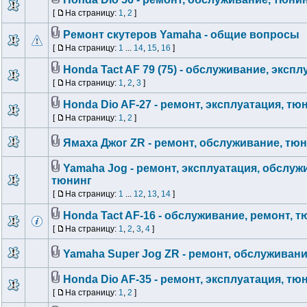
[
На страницу:
1
,
2
]
Ремонт скутеров Yamaha - общие вопросы
[
На страницу:
1
...
14
,
15
,
16
]
Honda Tact AF 79 (75) - обслуживание, эксп
[
На страницу:
1
,
2
,
3
]
Honda Dio AF-27 - ремонт, эксплуатация, тю
[
На страницу:
1
,
2
]
Ямаха Джог ZR - ремонт, обслуживание, тю
Yamaha Jog - ремонт, эксплуатация, обслуж
тюнинг
[
На страницу:
1
...
12
,
13
,
14
]
Honda Tact AF-16 - обслуживание, ремонт, т
[
На страницу:
1
,
2
,
3
,
4
]
Yamaha Super Jog ZR - ремонт, обслуживани
Honda Dio AF-35 - ремонт, эксплуатация, тю
[
На страницу:
1
,
2
]