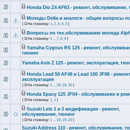
Honda Dio Z4 AF63 - ремонт, обслуживание,
Мопеды Delta и аналоги - общие вопросы п
[
На страницу:
1
,
2
,
3
,
4
,
5
]
Вопросы по тех.обслуживанию мопеда Alph
[
На страницу:
1
...
7
,
8
,
9
]
Yamaha Cygnus RS 125 - ремонт, обслужива
тюнинг
Yamaha Axis Z 125 - ремонт, эксплуатация, тю
Honda Lead 50 AF48 и Lead 100 JF06 - ремонт
эксплуатация
[
На страницу:
1
...
28
,
29
,
30
]
Honda Spacy 125 JF04 - обслуживание и рем
[
На страницу:
1
,
2
]
Suzuki Lets 1 и 2 модификации - ремонт,
обслуживание, тюнинг
[
На страницу:
1
...
18
,
19
,
20
]
Suzuki Address 110 - ремонт, обслуживание, т