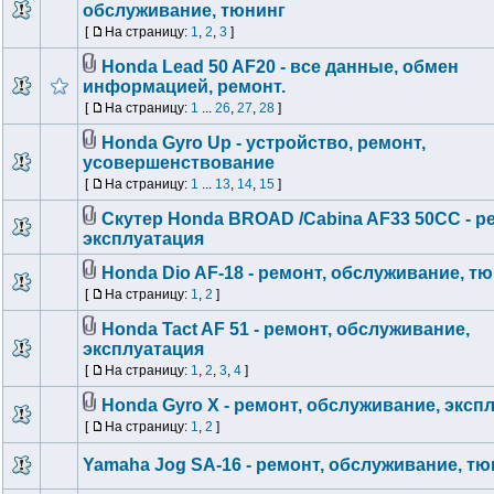
обслуживание, тюнинг
[
На страницу:
1
,
2
,
3
]
Honda Lead 50 AF20 - все данные, обмен
информацией, ремонт.
[
На страницу:
1
...
26
,
27
,
28
]
Honda Gyro Up - устройство, ремонт,
усовершенствование
[
На страницу:
1
...
13
,
14
,
15
]
Скутер Honda BROAD /Сabina AF33 50CC - р
эксплуатация
Honda Dio AF-18 - ремонт, обслуживание, т
[
На страницу:
1
,
2
]
Honda Tact AF 51 - ремонт, обслуживание,
эксплуатация
[
На страницу:
1
,
2
,
3
,
4
]
Honda Gyro X - ремонт, обслуживание, эксп
[
На страницу:
1
,
2
]
Yamaha Jog SA-16 - ремонт, обслуживание, тю