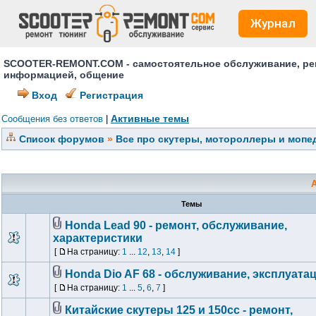
Журнал
SCOOTER-REMONT.COM - самостоятельное обслуживание, ремо
информацией, общение
Вход
Регистрация
Активные темы
Сообщения без ответов
|
Список форумов
»
Все про скутеры, мотороллеры и мопед
Темы
Honda Lead 90 - ремонт, обслуживание,
характеристики
[
На страницу:
1
...
12
,
13
,
14
]
Honda Dio AF 68 - обслуживание, эксплуата
[
На страницу:
1
...
5
,
6
,
7
]
Китайские скутеры 125 и 150сс - ремонт,