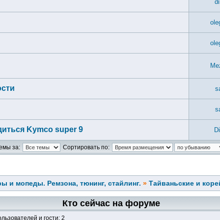
d
ole
ole
Me
ости
s
s
иться Kymco super 9
Di
емы за:
Сортировать по:
ы и мопеды. Ремзона, тюнинг, стайлинг.
»
Тайваньские и коре
Кто сейчас на форуме
льзователей и гости: 2