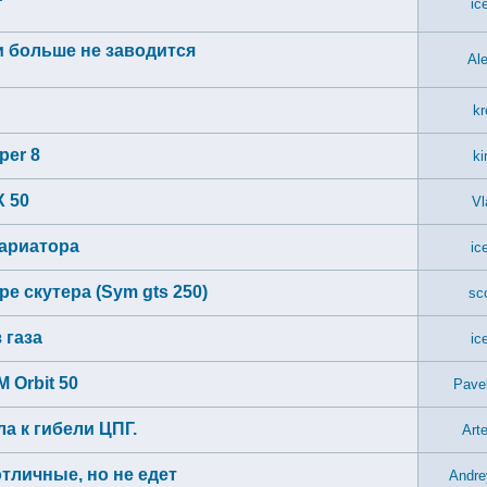
ic
и больше не заводится
Al
kr
per 8
ki
X 50
Vl
вариатора
ic
е скутера (Sym gts 250)
sc
 газа
ic
 Orbit 50
Pave
а к гибели ЦПГ.
Art
отличные, но не едет
Andre