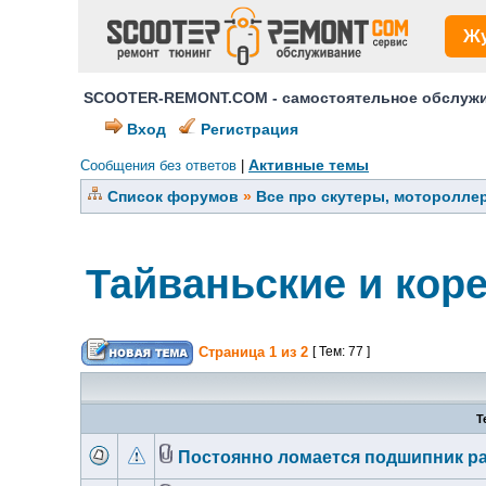
Ж
SCOOTER-REMONT.COM - самостоятельное обслужив
Вход
Регистрация
Активные темы
Сообщения без ответов
|
Список форумов
»
Все про скутеры, мотороллер
Тайваньские и кор
Страница
1
из
2
[ Тем: 77 ]
Т
Постоянно ломается подшипник рас