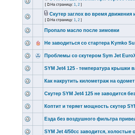
[
На страницу:
1
,
2
]
Скутер заглох во время движения 
[
На страницу:
1
,
2
]
Пропало масло после зимовки
Не заводиться со стартера Kymko Su
Проблемы со скутером Sym Jet Euro
SYM Jet4 125 - температура крышки 
Как накрутить километраж на одометр
Скутер SYM Jet4 125 не заводится без
Коптит и теряет мощность скутер SYM
Езда без воздушного фильтра привел
SYM Jet 4/50cc заводится, холостые 