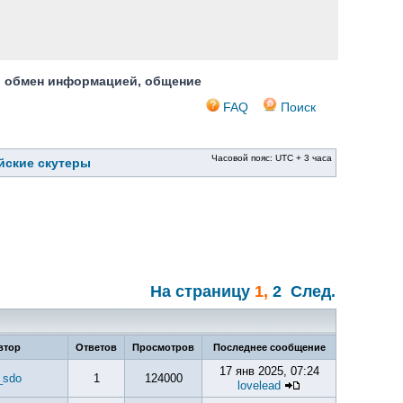
, обмен информацией, общение
FAQ
Поиск
Часовой пояс: UTC + 3 часа
йские скутеры
На страницу
1
,
2
След.
втор
Ответов
Просмотров
Последнее сообщение
17 янв 2025, 07:24
_sdo
1
124000
lovelead