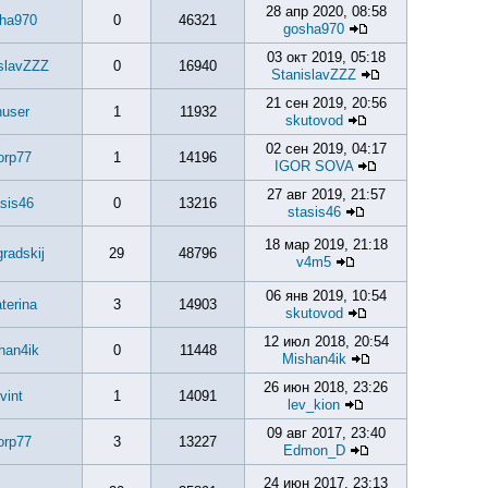
28 апр 2020, 08:58
ha970
0
46321
gosha970
03 окт 2019, 05:18
slavZZZ
0
16940
StanislavZZZ
21 сен 2019, 20:56
nuser
1
11932
skutovod
02 сен 2019, 04:17
orp77
1
14196
IGOR SOVA
27 авг 2019, 21:57
sis46
0
13216
stasis46
18 мар 2019, 21:18
gradskij
29
48796
v4m5
06 янв 2019, 10:54
terina
3
14903
skutovod
12 июл 2018, 20:54
han4ik
0
11448
Mishan4ik
26 июн 2018, 23:26
.vint
1
14091
lev_kion
09 авг 2017, 23:40
orp77
3
13227
Edmon_D
24 июн 2017, 23:13