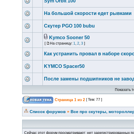
Sym Orbit 100
На большой скорости едет рывками
Скутер PGO 100 bubu
Kymco Sooner 50
[
На страницу:
1
,
2
,
3
]
Как устранить провал в наборе скор
KYMCO Spacer50
После замены подшипников не завод
Показать т
Страница
1
из
2
[ Тем: 77 ]
Список форумов
»
Все про скутеры, мотороллер
Сейчас этот форум просматривают: нет зарегистрированных по