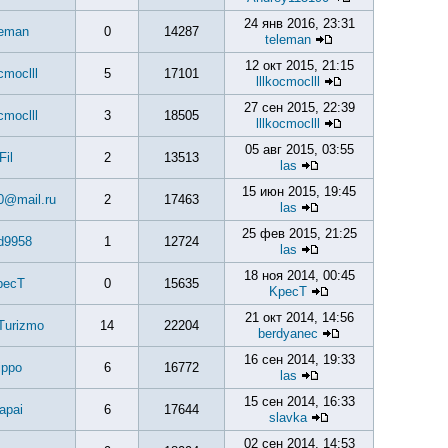
24 янв 2016, 23:31
leman
0
14287
teleman
12 окт 2015, 21:15
ocmoclll
5
17101
lllkocmoclll
27 сен 2015, 22:39
ocmoclll
3
18505
lllkocmoclll
05 авг 2015, 03:55
Fil
2
13513
las
15 июн 2015, 19:45
0@mail.ru
2
17463
las
25 фев 2015, 21:25
d9958
1
12724
las
18 ноя 2014, 00:45
pecT
0
15635
KpecT
21 окт 2014, 14:56
Turizmo
14
22204
berdyanec
16 сен 2014, 19:33
ippo
6
16772
las
15 сен 2014, 16:33
apai
6
17644
slavka
02 сен 2014, 14:53