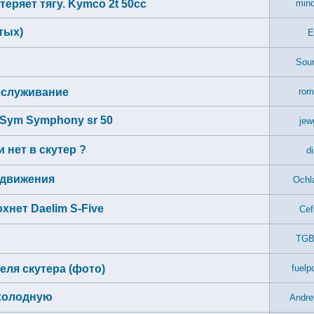
теряет тягу. Kymco 2t 50сс
mind
стых)
E
Sou
бслуживание
rom
е Sym Symphony sr 50
jew
нет в скутер ?
d
 движения
Ochl
хнет Daelim S-Five
Cef
TGB 
еля скутера (фото)
fuelp
 холодную
Andre