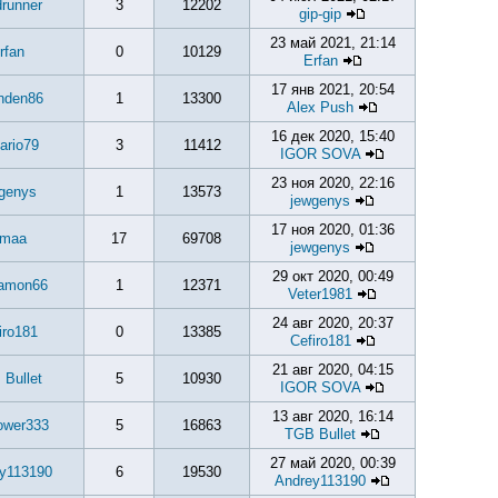
runner
3
12202
gip-gip
23 май 2021, 21:14
rfan
0
10129
Erfan
17 янв 2021, 20:54
nden86
1
13300
Alex Push
16 дек 2020, 15:40
ario79
3
11412
IGOR SOVA
23 ноя 2020, 22:16
genys
1
13573
jewgenys
17 ноя 2020, 01:36
imaa
17
69708
jewgenys
29 окт 2020, 00:49
amon66
1
12371
Veter1981
24 авг 2020, 20:37
iro181
0
13385
Cefiro181
21 авг 2020, 04:15
Bullet
5
10930
IGOR SOVA
13 авг 2020, 16:14
ower333
5
16863
TGB Bullet
27 май 2020, 00:39
y113190
6
19530
Andrey113190