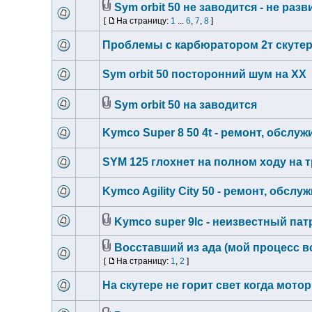
Sym orbit 50 не заводится - не ра
[
На страницу:
1
...
6
,
7
,
8
]
Проблемы с карбюратором 2т скутер
Sym orbit 50 посторонний шум на ХХ
Sym orbit 50 на заводится
Kymco Super 8 50 4t - ремонт, обслу
SYM 125 глохнет на полном ходу на т
Kymco Agility City 50 - ремонт, обсл
Kymco super 9lc - неизвестный пат
Восставший из ада (мой процесс в
[
На страницу:
1
,
2
]
На скутере не горит свет когда мото