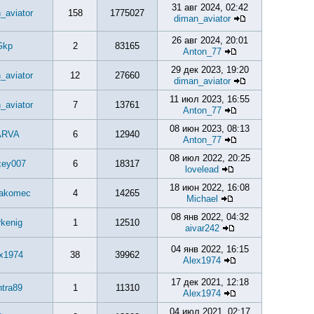
31 авг 2024, 02:42
_aviator
158
1775027
diman_aviator
26 авг 2024, 20:01
Gkp
2
83165
Anton_77
29 дек 2023, 19:20
_aviator
12
27660
diman_aviator
11 июл 2023, 16:55
_aviator
7
13761
Anton_77
08 июн 2023, 08:13
ARVA
6
12940
Anton_77
08 июл 2022, 20:25
xey007
6
18317
lovelead
18 июн 2022, 16:08
akomec
4
14265
Michael
08 янв 2022, 04:32
rkenig
1
12510
aivar242
04 янв 2022, 16:15
x1974
38
39962
Alex1974
17 дек 2021, 12:18
tra89
1
11310
Alex1974
04 июл 2021, 02:17