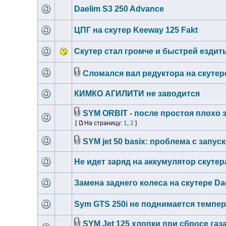
Daelim S3 250 Advance
ЦПГ на скутер Keeway 125 Fakt
Скутер стал громче и быстрей ездить
Сломался вал редуктора на скутер
КИМКО АГИЛИТИ не заводится
SYM ORBIT - после простоя плохо 
[
На страницу:
1
,
2
]
SYM jet 50 basix: проблема с запус
Не идет заряд на аккумулятор скутера
Замена заднего колеса на скутере Dae
Sym GTS 250i не поднимается темпе
SYM Jet 125 хлопки при сбросе газ