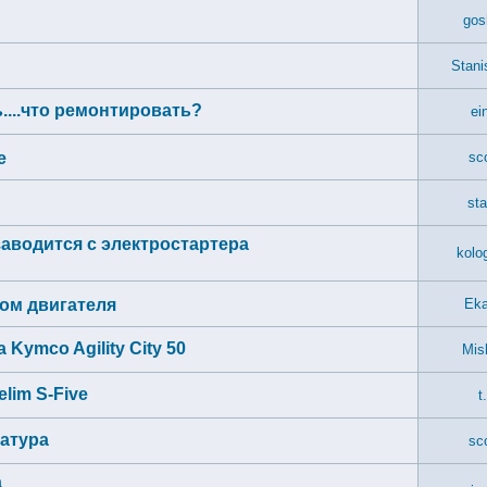
gos
Stani
....что ремонтировать?
ei
е
sc
sta
заводится с электростартера
kolo
ком двигателя
Eka
 Kymco Agility City 50
Mis
lim S-Five
t
ратура
sc
а