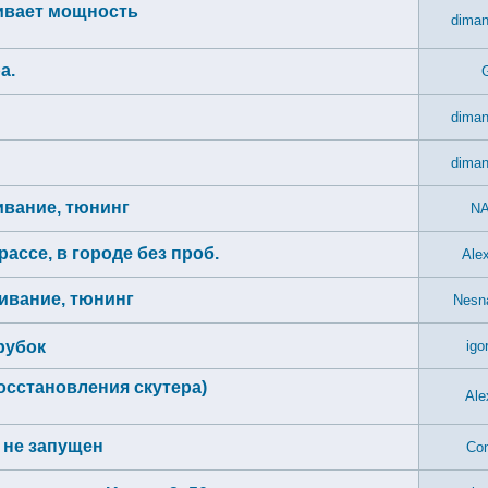
звивает мощность
diman
а.
diman
diman
живание, тюнинг
N
рассе, в городе без проб.
Ale
уживание, тюнинг
Nesn
рубок
igo
осстановления скутера)
Ale
р не запущен
Con