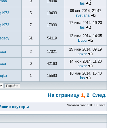
imaa
9
18094
las
09 авг 2014, 21:47
g1973
5
19433
svetlana
17 июл 2014, 19:23
g1973
7
17930
las
12 июл 2014, 14:35
zozoy
51
54119
Bubu
15 июн 2014, 09:19
axar
2
17021
saxar
14 июн 2014, 11:28
axar
0
42163
saxar
18 май 2014, 15:48
ejka
1
15583
las
На страницу
1
,
2
След.
Часовой пояс: UTC + 3 часа
йские скутеры