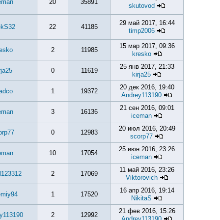
eman
20
35891
skutovod
29 май 2017, 16:44
ekS32
22
41185
timp2006
15 мар 2017, 09:36
esko
2
11985
kresko
25 янв 2017, 21:33
rja25
0
11619
kirja25
20 дек 2016, 19:40
adco
1
19372
Andrey113190
21 сен 2016, 09:01
eman
3
16136
iceman
20 июл 2016, 20:49
orp77
0
12983
scorp77
25 июн 2016, 23:26
eman
10
17054
iceman
11 май 2016, 23:26
l123312
2
17069
Viktorovich
16 апр 2016, 19:14
emiy94
1
17520
NikitaS
21 фев 2016, 15:26
y113190
2
12992
Andrey113190