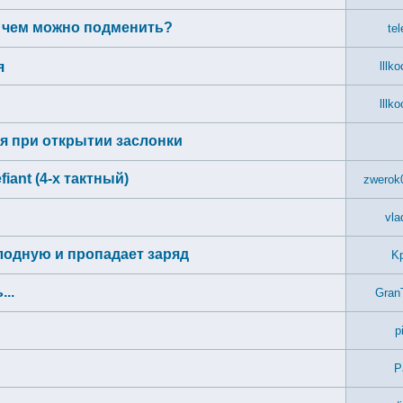
0 чем можно подменить?
te
я
lllk
lllk
ся при открытии заслонки
iant (4-х тактный)
zwerok
vla
олодную и пропадает заряд
K
..
Gran
p
P