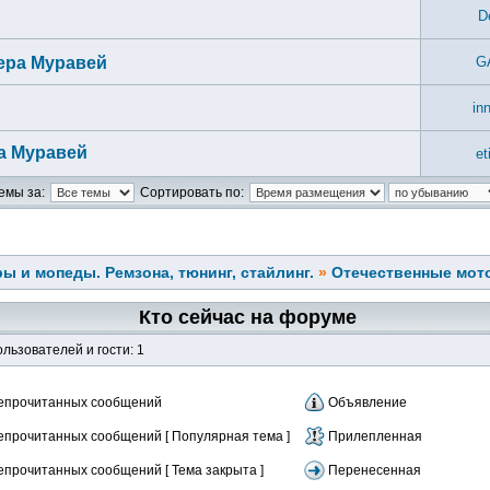
D
ера Муравей
G
in
а Муравей
et
емы за:
Сортировать по:
ы и мопеды. Ремзона, тюнинг, стайлинг.
»
Отечественные мо
Кто сейчас на форуме
льзователей и гости: 1
епрочитанных сообщений
Объявление
епрочитанных сообщений [ Популярная тема ]
Прилепленная
епрочитанных сообщений [ Тема закрыта ]
Перенесенная