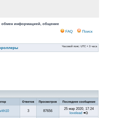
, обмен информацией, общение
FAQ
Поиск
Часовой пояс: UTC + 3 часа
тороллеры
втор
Ответов
Просмотров
Последнее сообщение
25 мар 2020, 17:24
vith10
3
87656
lovelead