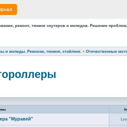
урнал
ание, ремонт, тюнинг скутеров и мопедов. Решение проблем
ы и мопеды. Ремзона, тюнинг, стайлинг.
»
Отечественные мо
тороллеры
емы
А
лера "Муравей"
Lvo