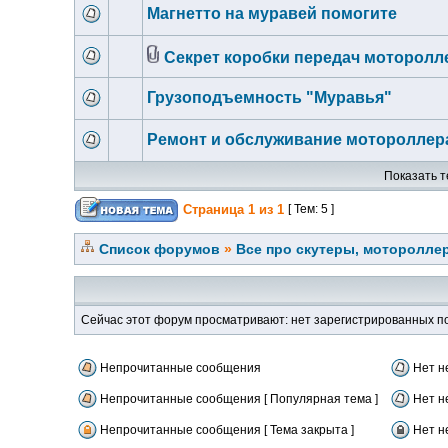
Магнетто на муравей помогите
Секрет коробки передач моторолл
Грузоподъемность "Муравья"
Ремонт и обслуживание мотороллер
Показать т
Страница
1
из
1
[ Тем: 5 ]
Список форумов
»
Все про скутеры, мотороллер
Сейчас этот форум просматривают: нет зарегистрированных по
Непрочитанные сообщения
Нет н
Непрочитанные сообщения [ Популярная тема ]
Нет н
Непрочитанные сообщения [ Тема закрыта ]
Нет н