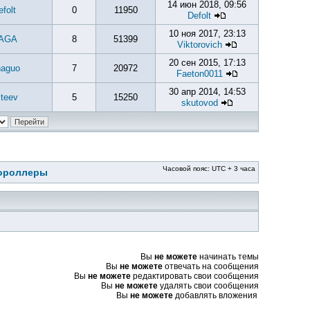
14 июн 2018, 09:56
efolt
0
11950
Defolt
10 ноя 2017, 23:13
AGA
8
51399
Viktorovich
20 сен 2015, 17:13
naguo
7
20972
Faeton0011
30 апр 2014, 14:53
iteev
5
15250
skutovod
Часовой пояс: UTC + 3 часа
тороллеры
Вы
не можете
начинать темы
Вы
не можете
отвечать на сообщения
Вы
не можете
редактировать свои сообщения
Вы
не можете
удалять свои сообщения
Вы
не можете
добавлять вложения