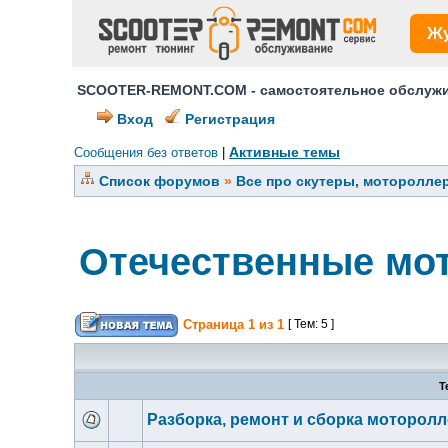
Ж
SCOOTER-REMONT.COM - самостоятельное обслужив
Вход
Регистрация
Активные темы
Сообщения без ответов
|
Список форумов
»
Все про скутеры, мотороллер
Отечественные мо
Страница
1
из
1
[ Тем: 5 ]
Т
Разборка, ремонт и сборка моторол