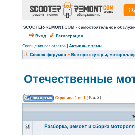
Ж
SCOOTER-REMONT.COM - самостоятельное обслужив
Вход
Регистрация
Активные темы
Сообщения без ответов
|
Список форумов
»
Все про скутеры, мотороллер
Отечественные мо
Страница
1
из
1
[ Тем: 5 ]
Т
Разборка, ремонт и сборка моторол