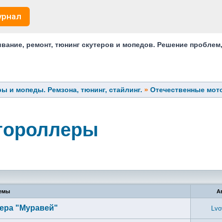
урнал
ание, ремонт, тюнинг скутеров и мопедов. Решение проблем
ы и мопеды. Ремзона, тюнинг, стайлинг.
»
Отечественные мо
тороллеры
емы
А
лера "Муравей"
Lvo