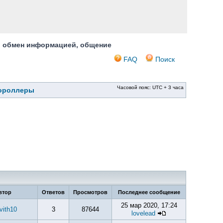
, обмен информацией, общение
FAQ
Поиск
Часовой пояс: UTC + 3 часа
тороллеры
втор
Ответов
Просмотров
Последнее сообщение
25 мар 2020, 17:24
vith10
3
87644
lovelead