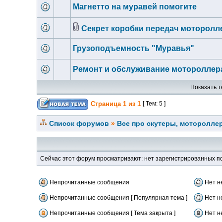
Магнетто на муравей помогите
Секрет коробки передач моторолл
Грузоподъемность "Муравья"
Ремонт и обслуживание мотороллер
Показать т
Страница
1
из
1
[ Тем: 5 ]
Список форумов
»
Все про скутеры, мотороллер
Сейчас этот форум просматривают: нет зарегистрированных по
Непрочитанные сообщения
Нет н
Непрочитанные сообщения [ Популярная тема ]
Нет н
Непрочитанные сообщения [ Тема закрыта ]
Нет н