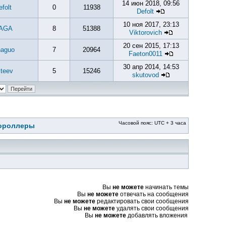
14 июн 2018, 09:56
efolt
0
11938
Defolt
10 ноя 2017, 23:13
AGA
8
51388
Viktorovich
20 сен 2015, 17:13
naguo
7
20964
Faeton0011
30 апр 2014, 14:53
iteev
5
15246
skutovod
Часовой пояс: UTC + 3 часа
тороллеры
Вы
не можете
начинать темы
Вы
не можете
отвечать на сообщения
Вы
не можете
редактировать свои сообщения
Вы
не можете
удалять свои сообщения
Вы
не можете
добавлять вложения