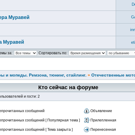
D
ера Муравей
G
in
а Муравей
et
емы за:
Сортировать по:
ы и мопеды. Ремзона, тюнинг, стайлинг.
»
Отечественные мо
Кто сейчас на форуме
льзователей и гости: 2
епрочитанных сообщений
Объявление
епрочитанных сообщений [ Популярная тема ]
Прилепленная
епрочитанных сообщений [ Тема закрыта ]
Перенесенная