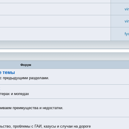
vi
vi
fy
Форум
е темы
 с предыдущими разделами.
х
утерах и мопедах
ниваем преимущества и недостатки.
.
льство, проблемы с ГАИ, казусы и случаи на дороге