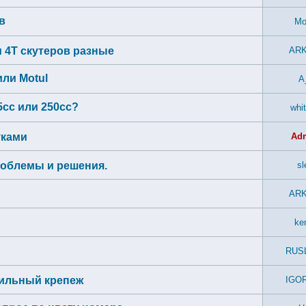
в
Mo
 4Т скутеров разные
AR
или Motul
A
5сс или 250сс?
whi
уками
Ad
роблемы и решения.
sl
AR
ke
RUS
вильный крепеж
IGO