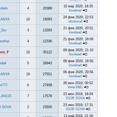
10 мар 2020, 18:25
ntelo
4
20388
lovelead
24 фев 2020, 22:53
KANYA
10
18093
skutovod
21 фев 2020, 20:51
_Dio
3
13283
lovelead
21 фев 2020, 18:09
teother
4
12336
lovelead
09 фев 2020, 21:16
min_F
10
35122
lovelead
08 фев 2020, 18:50
edak
5
26943
lovelead
06 фев 2020, 20:56
KANYA
19
27551
lovelead
28 июн 2019, 00:52
nt777
6
27938
Veter1981
23 июн 2019, 18:04
LAN123
7
17578
IGOR SOVA
23 июн 2019, 17:31
R SOVA
2
23550
IGOR SOVA
13 май 2019, 21:26