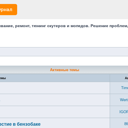
урнал
ание, ремонт, тюнинг скутеров и мопедов. Решение проблем
Активные темы
емы
А
Tim
.
Wert
IGO
рстие в бензобаке
8f