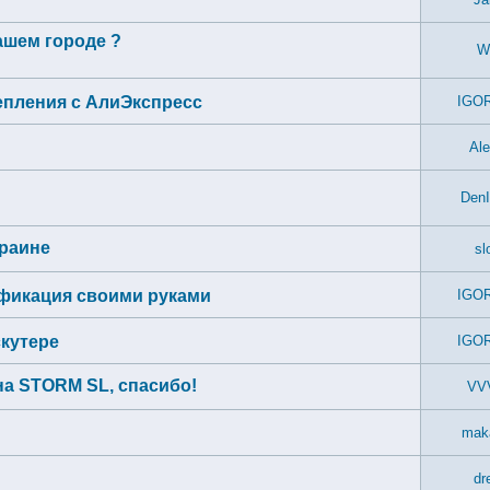
ашем городе ?
W
епления с АлиЭкспресс
IGO
Ale
DenI
краине
sl
ификация своими руками
IGO
скутере
IGO
на STORM SL, спасибо!
VV
maka
dr