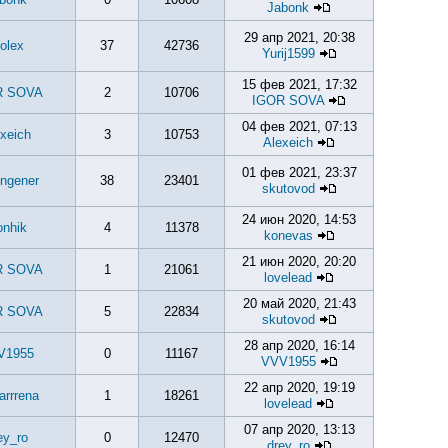
Jabonk
29 апр 2021, 20:38
olex
37
42736
Yurij1599
15 фев 2021, 17:32
R SOVA
2
10706
IGOR SOVA
04 фев 2021, 07:13
xeich
3
10753
Alexeich
01 фев 2021, 23:37
ngener
38
23401
skutovod
24 июн 2020, 14:53
onhik
4
11378
konevas
21 июн 2020, 20:20
R SOVA
1
21061
lovelead
20 май 2020, 21:43
R SOVA
5
22834
skutovod
28 апр 2020, 16:14
V1955
0
11167
VVV1955
22 апр 2020, 19:19
rrrena
1
18261
lovelead
07 апр 2020, 13:13
ey_ro
0
12470
drey_ro