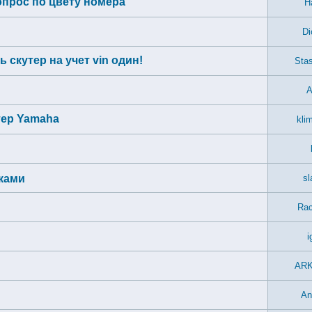
опрос по цвету номера
H
Di
скутер на учет vin один!
Sta
A
тер Yamaha
kli
ками
sl
Rac
i
AR
An