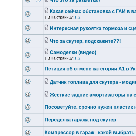
Что это за разметка?
Какая сейчас обстановка с ГАИ в в
[
На страницу:
1
,
2
]
Интересная рукоятка тормоза и сц
Что за скутер, подскажите??!
Самоделки (видео)
[
На страницу:
1
,
2
]
Петиция об отмене категории А1 в У
Датчик топлива для скутера - мод
Жесткие задние амортизаторы на 
Посоветуйте, срочно нужен пластик 
Переделка гаража под скутер
Компрессор в гараж - какой выбрать