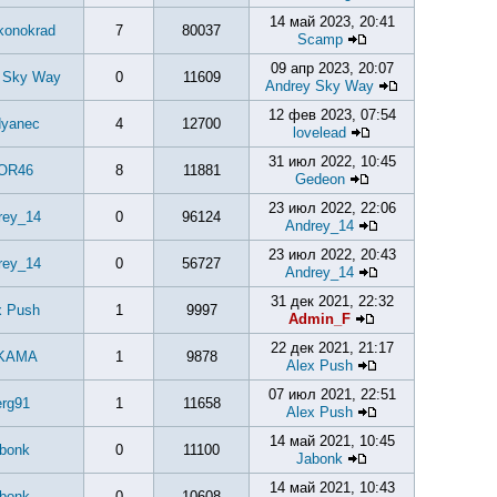
14 май 2023, 20:41
konokrad
7
80037
Scamp
09 апр 2023, 20:07
 Sky Way
0
11609
Andrey Sky Way
12 фев 2023, 07:54
dyanec
4
12700
lovelead
31 июл 2022, 10:45
OR46
8
11881
Gedeon
23 июл 2022, 22:06
rey_14
0
96124
Andrey_14
23 июл 2022, 20:43
rey_14
0
56727
Andrey_14
31 дек 2021, 22:32
x Push
1
9997
Admin_F
22 дек 2021, 21:17
KAMA
1
9878
Alex Push
07 июл 2021, 22:51
rg91
1
11658
Alex Push
14 май 2021, 10:45
bonk
0
11100
Jabonk
14 май 2021, 10:43
bonk
0
10608