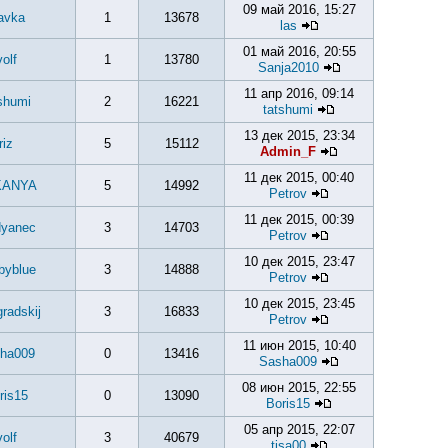
09 май 2016, 15:27
avka
1
13678
las
01 май 2016, 20:55
volf
1
13780
Sanja2010
11 апр 2016, 09:14
shumi
2
16221
tatshumi
13 дек 2015, 23:34
riz
5
15112
Admin_F
11 дек 2015, 00:40
KANYA
5
14992
Petrov
11 дек 2015, 00:39
dyanec
3
14703
Petrov
10 дек 2015, 23:47
byblue
3
14888
Petrov
10 дек 2015, 23:45
gradskij
3
16833
Petrov
11 июн 2015, 10:40
ha009
0
13416
Sasha009
08 июн 2015, 22:55
ris15
0
13090
Boris15
05 апр 2015, 22:07
volf
3
40679
tisa00