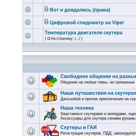
Вот и дождались (права)
Цифровой спидометр на Viper
Температура двигателя скутера
[
На страницу:
1
,
2
]
Свободное общение на разны
Общение на любые темы, не связанные
Наши путешествия на скутера
Дальнобой и прочие приключения на ск
Наша техника
Хвастаемся скутерами и мопедами, оце
Аксессуары для скутера своими руками
Скутеры и ГАИ
Регистрация скутеров, ПДД, законодате