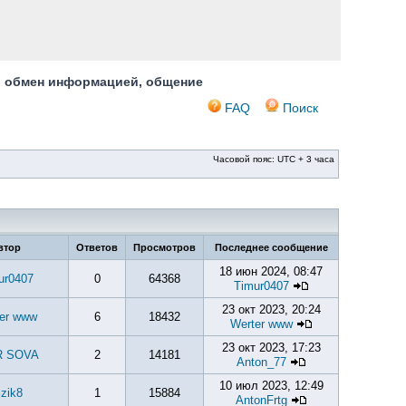
, обмен информацией, общение
FAQ
Поиск
Часовой пояс: UTC + 3 часа
втор
Ответов
Просмотров
Последнее сообщение
18 июн 2024, 08:47
ur0407
0
64368
Timur0407
23 окт 2023, 20:24
er www
6
18432
Werter www
23 окт 2023, 17:23
R SOVA
2
14181
Anton_77
10 июл 2023, 12:49
izik8
1
15884
AntonFrtg