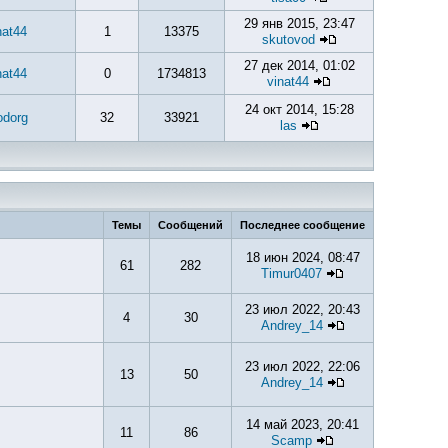
29 янв 2015, 23:47
nat44
1
13375
skutovod
27 дек 2014, 01:02
nat44
0
1734813
vinat44
24 окт 2014, 15:28
odorg
32
33921
las
Темы
Сообщений
Последнее сообщение
18 июн 2024, 08:47
61
282
Timur0407
23 июл 2022, 20:43
4
30
Andrey_14
23 июл 2022, 22:06
13
50
Andrey_14
14 май 2023, 20:41
11
86
Scamp