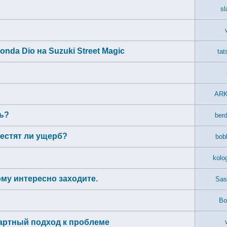
sl
nda Dio на Suzuki Street Magic
tat
AR
ь?
ber
местят ли ущерб?
bob
kolo
му интересно заходите.
Sas
Bo
дартный подход к проблеме