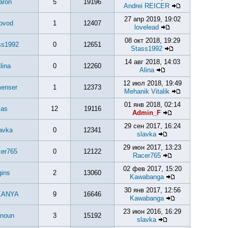
aron
5
19196
Andrei REICER
27 апр 2019, 19:02
ovod
1
12407
lovelead
08 окт 2018, 19:29
ss1992
0
12651
Stass1992
14 авг 2018, 14:03
lina
0
12260
Alina
12 июл 2018, 19:49
menser
1
12373
Mehanik Vitalik
01 янв 2018, 02:14
las
12
19116
Admin_F
29 сен 2017, 16:24
avka
0
12341
slavka
29 июн 2017, 13:23
er765
0
12122
Racer765
02 фев 2017, 15:20
gins
2
13060
Kawabanga
30 янв 2017, 12:56
KANYA
9
16646
Kawabanga
23 июн 2016, 16:29
noun
3
15192
slavka