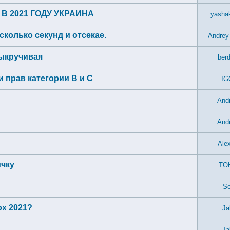
В 2021 ГОДУ УКРАИНА
yasha
сколько секунд и отсекае.
Andrey
выкручивая
ber
 прав категории В и С
IG
And
And
Ale
ичку
TO
Se
ox 2021?
Ja
Ja