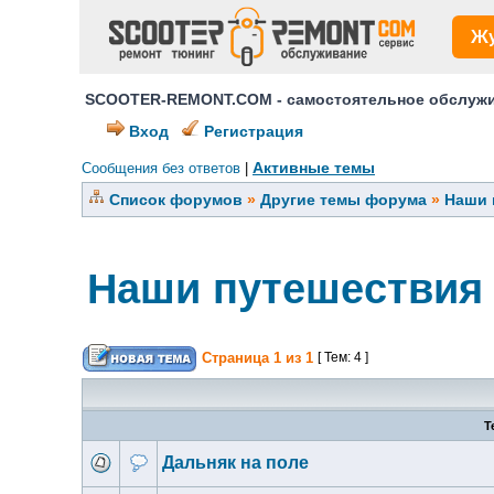
Ж
SCOOTER-REMONT.COM - самостоятельное обслужив
Вход
Регистрация
Активные темы
Сообщения без ответов
|
Список форумов
»
Другие темы форума
»
Наши 
Наши путешествия 
Страница
1
из
1
[ Тем: 4 ]
Т
Дальняк на поле