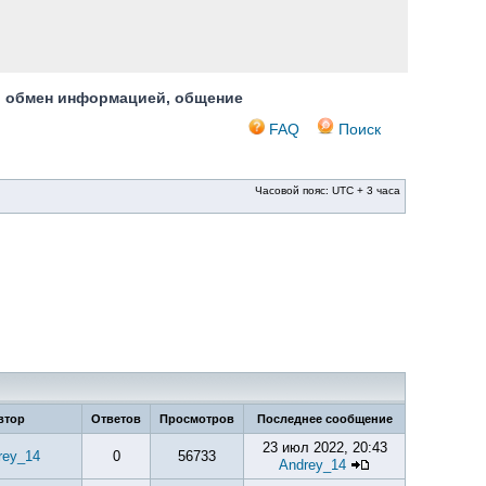
, обмен информацией, общение
FAQ
Поиск
Часовой пояс: UTC + 3 часа
втор
Ответов
Просмотров
Последнее сообщение
23 июл 2022, 20:43
rey_14
0
56733
Andrey_14