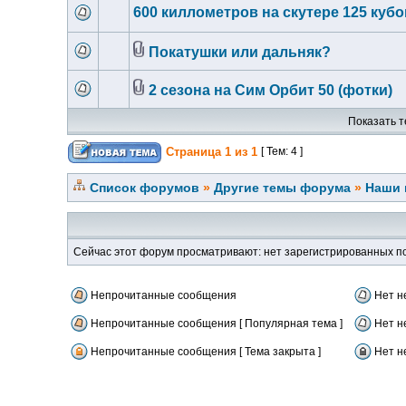
600 киллометров на скутере 125 кубо
Покатушки или дальняк?
2 сезона на Сим Орбит 50 (фотки)
Показать т
Страница
1
из
1
[ Тем: 4 ]
Список форумов
»
Другие темы форума
»
Наши 
Сейчас этот форум просматривают: нет зарегистрированных по
Непрочитанные сообщения
Нет н
Непрочитанные сообщения [ Популярная тема ]
Нет н
Непрочитанные сообщения [ Тема закрыта ]
Нет н