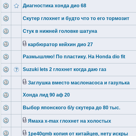
Диагностика хонда дио 68
Скутер глохнет и будто что то его тормозит
Стук в нижней головке шатуна
карбюратор кейхин дио 27
Размышляю! По пластику. На Honda dio fit
Suzuki lets 2 глохнет когда даю газ
Заглушка вместо маслонасоса и газулька
Хонда лид 90 аф 20
Выбор японского б/у скутера до 80 тыс.
Ямаха x-max глохнет на холостых
1pe40qmb копия от китайцев, нету искры