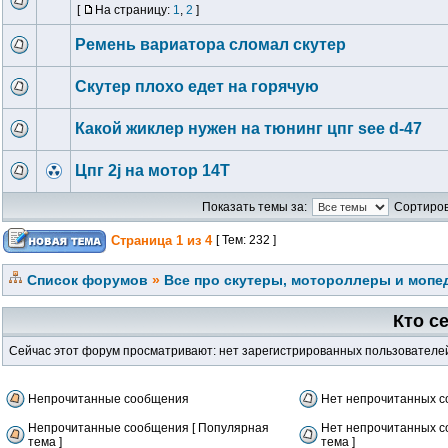
[
На страницу:
1
,
2
]
Ремень вариатора сломал скутер
Скутер плохо едет на горячую
Какой жиклер нужен на тюнинг цпг see d-47
Цпг 2j на мотор 14Т
Показать темы за:
Сортиров
Страница
1
из
4
[ Тем: 232 ]
Список форумов
»
Все про скутеры, мотороллеры и мопед
Кто с
Сейчас этот форум просматривают: нет зарегистрированных пользователей 
Непрочитанные сообщения
Нет непрочитанных 
Непрочитанные сообщения [ Популярная
Нет непрочитанных с
тема ]
тема ]