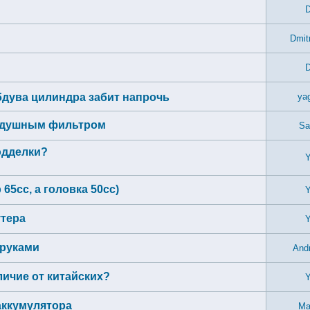
D
Dmit
D
дува цилиндра забит напрочь
ya
оздушным фильтром
Sa
одделки?
Y
65сс, а головка 50сс)
Y
утера
Y
 руками
And
личие от китайских?
Y
аккумулятора
Ma