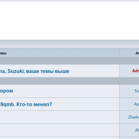
емы
А
ha, Suzuki, ваши темы выше
Ad
тором
T
39qmb. Кто-то менял?
Ap
Zhark
Al