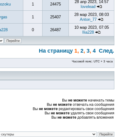
28 апр 2023, 14:57
ozoku
1
24475
lovelead
28 мар 2023, 08:03
ygas
1
25407
Anton_77
10 мар 2023, 07:05
ia228
0
26487
Ilia228
На страницу
1
,
2
,
3
,
4
След.
Часовой пояс: UTC + 3 часа
Вы
не можете
начинать темы
Вы
не можете
отвечать на сообщения
Вы
не можете
редактировать свои сообщения
Вы
не можете
удалять свои сообщения
Вы
не можете
добавлять вложения