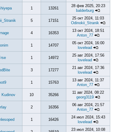
28 фев 2025, 20:23
shiyepa
1
13261
balderburg
25 окт 2024, 11:03
ii_Stranik
5
17151
Odinokii_Stranik
13 окт 2024, 18:51
rnage
4
16353
Anton_77
05 окт 2024, 16:00
onim
1
14707
lovelead
25 авг 2024, 17:56
rse
1
14972
lovelead
21 авг 2024, 17:36
edBite
3
17277
lovelead
13 авг 2024, 11:37
ot9
1
15763
Anton_77
11 авг 2024, 08:22
y Kudinov
10
35266
georg3119
06 авг 2024, 21:57
rlay
2
16356
Anton_77
24 июл 2024, 15:43
nlesoped
1
16426
lovelead
23 июл 2024, 10:08
nlesoped
2
16519