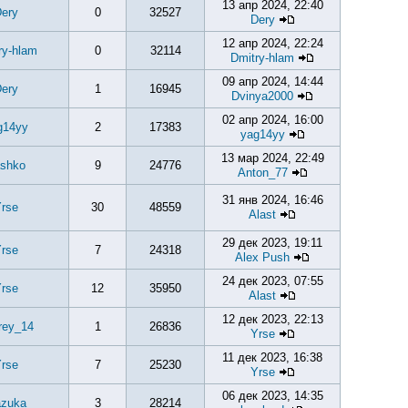
13 апр 2024, 22:40
ery
0
32527
Dery
12 апр 2024, 22:24
ry-hlam
0
32114
Dmitry-hlam
09 апр 2024, 14:44
ery
1
16945
Dvinya2000
02 апр 2024, 16:00
g14yy
2
17383
yag14yy
13 мар 2024, 22:49
shko
9
24776
Anton_77
31 янв 2024, 16:46
rse
30
48559
Alast
29 дек 2023, 19:11
rse
7
24318
Alex Push
24 дек 2023, 07:55
rse
12
35950
Alast
12 дек 2023, 22:13
rey_14
1
26836
Yrse
11 дек 2023, 16:38
rse
7
25230
Yrse
06 дек 2023, 14:35
zuka
3
28214