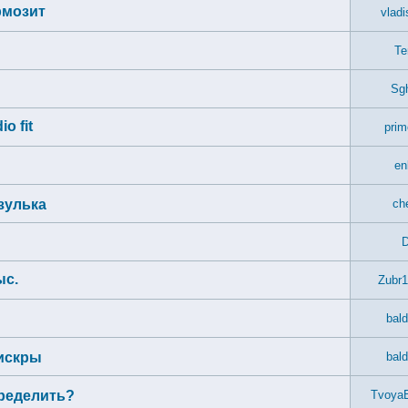
рмозит
vladi
T
Sg
o fit
prim
en
зулька
ch
D
ыс.
Zubr1
bald
 искры
bald
пределить?
Tvoya