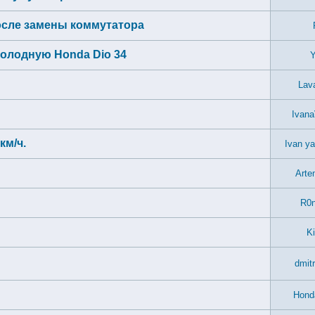
осле замены коммутатора
холодную Honda Dio 34
Y
Lav
Ivana
км/ч.
Ivan y
Arte
R0n
Ki
dmit
Hond