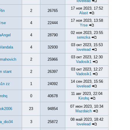
lovelead
17 ноя 2023, 17:52
Rin
2
26765
Alast
17 ноя 2023, 13:58
rse
4
22444
Yrse
02 ноя 2023, 23:55
aAngel
4
28790
serezka
03 окт 2023, 15:53
Vandala
4
32930
lovelead
03 окт 2023, 12:30
amahovich
2
25966
Vadosik1
03 окт 2023, 12:27
m stant
2
26397
Vadosik1
14 сен 2023, 15:56
1n zz
1
24092
lovelead
11 авг 2023, 22:04
rohq
0
40678
Kirohq
07 июн 2023, 10:34
rok2006
23
94854
Mazdaich
08 май 2023, 18:42
a_dio34
3
25872
lovelead