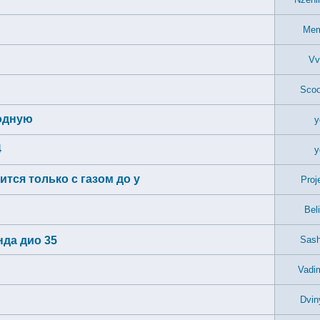
Mem
Vv
Scoo
лодную
y
4
y
ится только с газом до у
Proj
Bel
нда дио 35
Sash
Vadi
Dvin