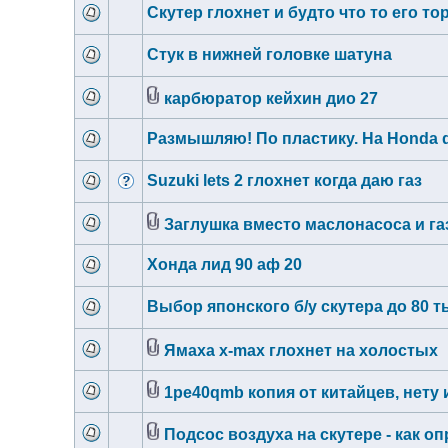
Скутер глохнет и будто что то его то
Стук в нижней головке шатуна
карбюратор кейхин дио 27
Размышляю! По пластику. На Honda di
Suzuki lets 2 глохнет когда даю газ
Заглушка вместо маслонасоса и га
Хонда лид 90 аф 20
Выбор японского б/у скутера до 80 т
Ямаха x-max глохнет на холостых
1pe40qmb копия от китайцев, нету
Подсос воздуха на скутере - как о