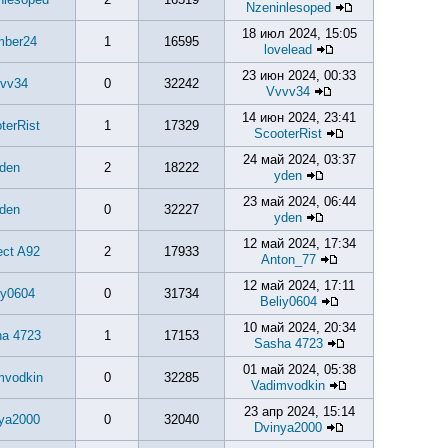
Nzeninlesoped
18 июл 2024, 15:05
ber24
1
16595
lovelead
23 июн 2024, 00:33
vv34
0
32242
Vvvv34
14 июн 2024, 23:41
terRist
1
17329
ScooterRist
24 май 2024, 03:37
den
2
18222
yden
23 май 2024, 06:44
den
0
32227
yden
12 май 2024, 17:34
ect A92
2
17933
Anton_77
12 май 2024, 17:11
iy0604
0
31734
Beliy0604
10 май 2024, 20:34
a 4723
1
17153
Sasha 4723
01 май 2024, 05:38
mvodkin
0
32285
Vadimvodkin
23 апр 2024, 15:14
ya2000
0
32040
Dvinya2000