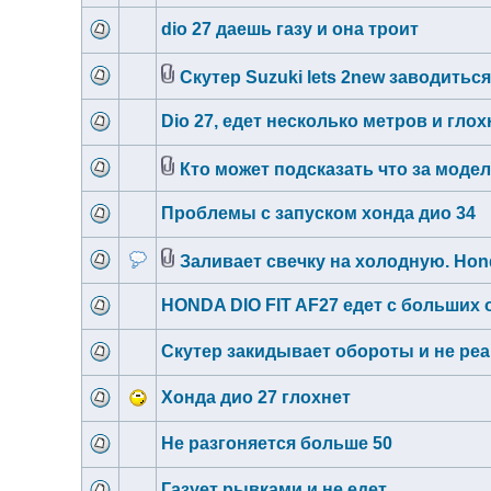
dio 27 даешь газу и она троит
Скутер Suzuki lets 2new заводитьс
Dio 27, едет несколько метров и глох
Кто может подсказать что за модел
Проблемы с запуском хонда дио 34
Заливает свечку на холодную. Hond
HONDA DIO FIT AF27 едет с больших 
Скутер закидывает обороты и не реаг
Хонда дио 27 глохнет
Не разгоняется больше 50
Газует рывками и не едет