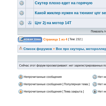
Скутер плохо едет на горячую
Какой жиклер нужен на тюнинг цпг se
Цпг 2j на мотор 14Т
Показать т
Страница
1
из
4
[ Тем: 232 ]
Список форумов
»
Все про скутеры, мотороллер
Сейчас этот форум просматривают: нет зарегистрированных по
Непрочитанные сообщения
Нет н
Непрочитанные сообщения [ Популярная тема ]
Нет н
Непрочитанные сообщения [ Тема закрыта ]
Нет н