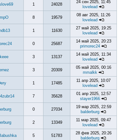
24 сен 2025, 11:45
slove69
1
24028
lovelead
08 авг 2025, 11:26
empO
8
19579
lovelead
27 май 2025, 19:25
hdb13
1
11630
lovelead
14 май 2025, 20:23
orec24
0
25687
primorec24
14 май 2025, 11:34
keee
3
13137
lovelead
05 май 2025, 00:16
ernez
3
20309
mmalkk
11 апр 2025, 10:07
ery
1
17485
lovelead
01 апр 2025, 12:57
4zubr14
7
35628
stayer1966
19 мар 2025, 22:59
erburg
0
27034
balderburg
11 мар 2025, 09:47
erburg
2
13349
lovelead
28 фев 2025, 20:26
Babushka
5
51783
balderburg