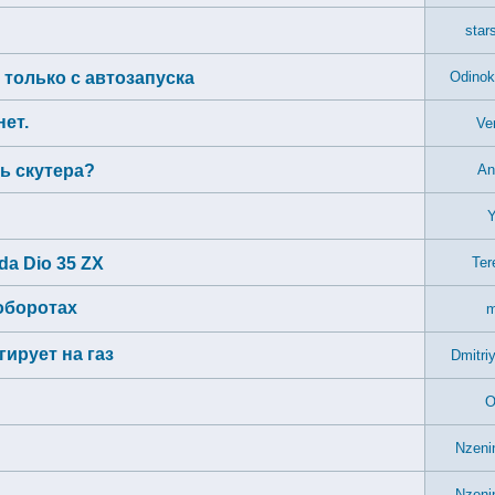
star
я только с автозапуска
Odinok
нет.
Ve
ь скутера?
An
Y
a Dio 35 ZX
Ter
оборотах
m
ирует на газ
Dmitri
O
Nzeni
Nzeni