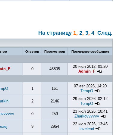
На страницу
1
,
2
,
3
,
4
След.
втор
Ответов
Просмотров
Последнее сообщение
20 июл 2012, 01:20
min_F
0
46805
Admin_F
07 авг 2026, 14:20
empO
1
161
TempO
29 июл 2026, 02:12
atkin
2
2146
TempO
23 июл 2026, 10:41
ovvvvvv
0
259
Zharkovvvvvv
22 июл 2026, 13:45
exej
9
2954
lovelead