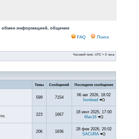
, обмен информацией, общение
FAQ
Поиск
Часовой пояс: UTC + 3 часа
Темы
Сообщений
Последнее сообщение
06 авг 2026, 18:02
599
7154
lovelead
18 июл 2025, 17:00
223
1667
то.
Max16
28 фев 2026, 20:02
206
1836
SACURA