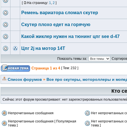
[
На страницу:
1
,
2
]
Ремень вариатора сломал скутер
Скутер плохо едет на горячую
Какой жиклер нужен на тюнинг цпг see d-47
Цпг 2j на мотор 14Т
Показать темы за:
Сортиров
Страница
1
из
4
[ Тем: 232 ]
Список форумов
»
Все про скутеры, мотороллеры и мопед
Кто с
Сейчас этот форум просматривают: нет зарегистрированных пользователей 
Непрочитанные сообщения
Нет непрочитанных 
Непрочитанные сообщения [ Популярная
Нет непрочитанных с
тема ]
тема ]