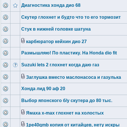
Диагностика хонда дио 68
Скутер глохнет и будто что то его тормозит
Стук в нижней головке шатуна
карбюратор кейхин дио 27
Размышляю! По пластику. На Honda dio fit
Suzuki lets 2 глохнет когда даю газ
Заглушка вместо маслонасоса и газулька
Хонда лид 90 аф 20
Выбор японского б/у скутера до 80 тыс.
Ямаха x-max глохнет на холостых
1pe40qmb копия от китайцев, нету искры