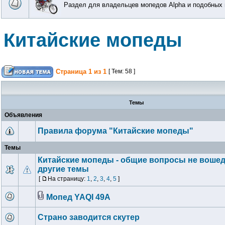
Раздел для владельцев мопедов Alpha и подобных
Китайские мопеды
Страница
1
из
1
[ Тем: 58 ]
Темы
Объявления
Правила форума "Китайские мопеды"
Темы
Китайские мопеды - общие вопросы не воше
другие темы
[
На страницу:
1
,
2
,
3
,
4
,
5
]
Мопед YAQI 49A
Страно заводится скутер