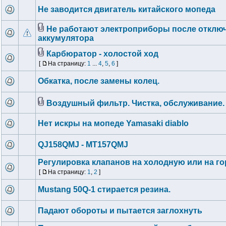
Не заводится двигатель китайского мопеда
Не работают электроприборы после отклю
аккумулятора
Карбюратор - холостой ход
[
На страницу:
1
...
4
,
5
,
6
]
Обкатка, после замены колец.
Воздушный фильтр. Чистка, обслуживание.
Нет искры на мопеде Yamasaki diablo
QJ158QMJ - MT157QMJ
Регулировка клапанов на холодную или на г
[
На страницу:
1
,
2
]
Mustang 50Q-1 стирается резина.
Падают обороты и пытается заглохнуть