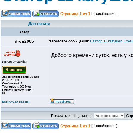
Страница
1
из
1
[ 1 сообщение ]
Для печати
Автор
dron2005
Заголовок сообщения:
Статор 11 катушек. Схем
Доброго времени суток, есть у к
Интересующийся
Зарегистрирован:
08 апр
2025, 15:39
Сообщений:
1
Транспорт:
GX Moto
Пункты репутации:
0
Вернуться наверх
Показать сообщения за:
Сор
Страница
1
из
1
[ 1 сообщение ]