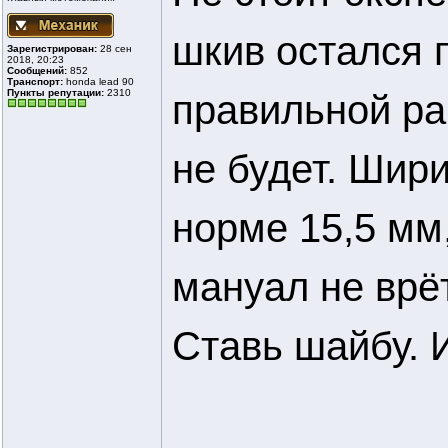
шкив остался 
Зарегистрирован:
28 сен
2018, 20:23
Сообщений:
852
Транспорт:
honda lead 90
Пункты репутации:
2310
правильной ра
не будет. Шир
норме 15,5 мм
мануал не врё
Ставь шайбу. 