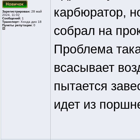
карбюратор, н
Зарегистрирован:
28 май
2024, 11:02
Сообщений:
1
Транспорт:
Хонда дио 18
Пункты репутации:
0
собрал на про
Проблема така
всасывает воз
пытается заве
идет из поршн