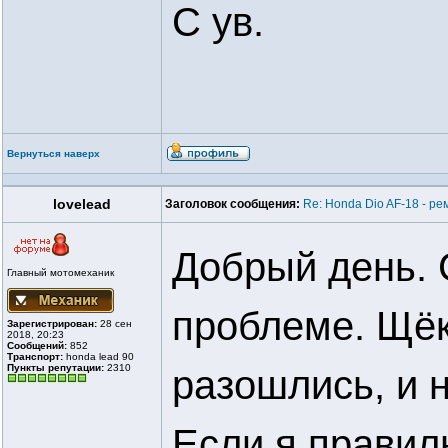
С ув.
Вернуться наверх
lovelead
Заголовок сообщения:
Re: Honda Dio AF-18 - ре
Добрый день. 
Главный мотомеханик
проблеме. Щёк
Зарегистрирован:
28 сен
2018, 20:23
Сообщений:
852
Транспорт:
honda lead 90
Пункты репутации:
2310
разошлись, и н
Если я правил