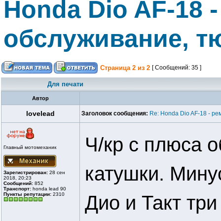
Honda Dio AF-18 -
обслуживание, т
Страница
2
из
2
[ Сообщений: 35 ]
Для печати
Автор
lovelead
Заголовок сообщения:
Re: Honda Dio AF-18 - ре
Ч/кр с плюса о
Главный мотомеханик
катушки. Мину
Зарегистрирован:
28 сен
2018, 20:23
Сообщений:
852
Транспорт:
honda lead 90
Пункты репутации:
2310
Дио и Такт три