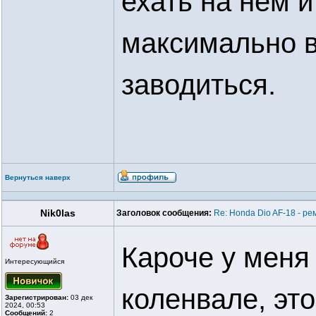
ехать на нем 
максимально в
заводиться.
Вернуться наверх
Nik0las
Заголовок сообщения:
Re: Honda Dio AF-18 - ре
Кароче у меня
Интересующийся
коленвале, эт
Зарегистрирован:
03 дек
2024, 00:53
Сообщений:
2