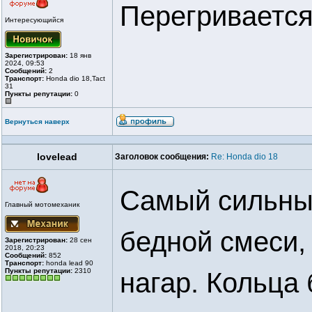
Перегриваетс
Интересующийся
Зарегистрирован:
18 янв
2024, 09:53
Сообщений:
2
Транспорт:
Honda dio 18,Tact
31
Пункты репутации:
0
Вернуться наверх
lovelead
Заголовок сообщения:
Re: Honda dio 18
Самый сильны
Главный мотомеханик
бедной смеси, 
Зарегистрирован:
28 сен
2018, 20:23
Сообщений:
852
Транспорт:
honda lead 90
Пункты репутации:
2310
нагар. Кольца