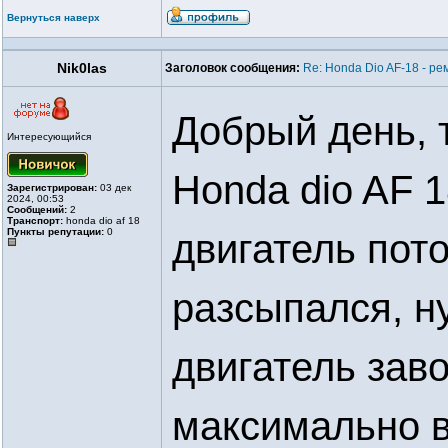
Вернуться наверх
Nik0las
Заголовок сообщения:
Re: Honda Dio AF-18 - ре
Добрый день, 
Интересующийся
Honda dio AF 
Зарегистрирован:
03 дек
2024, 00:53
Сообщений:
2
Транспорт:
honda dio af 18
Пункты репутации:
0
двигатель пот
разсыпался, ну
двигатель заво
максимально в