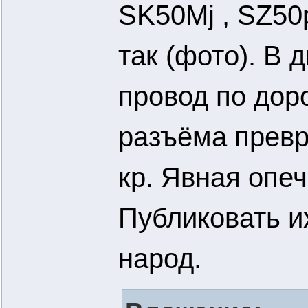
SK50Mj , SZ50
так (фото). В 
провод по дор
разъёма превра
кр. Явная опе
Публиковать их
народ.