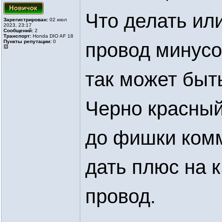
Что делать или
Зарегистрирован:
02 июл
2023, 23:17
Сообщений:
2
Транспорт:
Honda DIO AF 18
Пункты репутации:
0
провод минусо
так может быт
Черно красный
до фишки комм
дать плюс на 
провод.