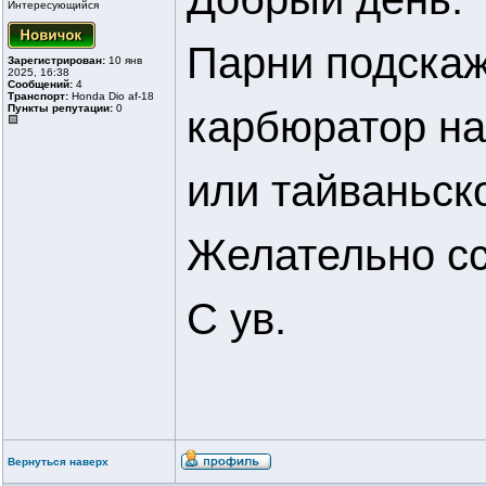
Интересующийся
Парни подскаж
Зарегистрирован:
10 янв
2025, 16:38
Сообщений:
4
Транспорт:
Honda Dio af-18
Пункты репутации:
0
карбюратор на
или тайваньск
Желательно сс
С ув.
Вернуться наверх