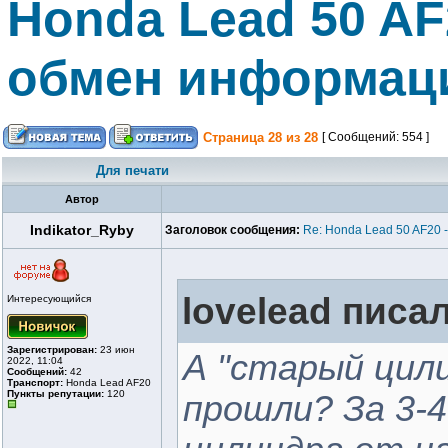
Honda Lead 50 AF
обмен информаци
Страница
28
из
28
[ Сообщений: 554 ]
Для печати
Автор
Indikator_Ryby
Заголовок сообщения:
Re: Honda Lead 50 AF20 
lovelead писал
Интересующийся
Зарегистрирован:
23 июн
А "старый цили
2022, 11:04
Сообщений:
42
Транспорт:
Honda Lead AF20
Пункты репутации:
120
прошли? За 3-