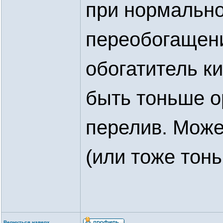
при нормально
переобогащени
обогатитель ки
быть тоньше о
перелив. Може
(или тоже тон
Вернуться наверх