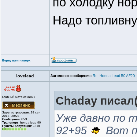
по холодку нор
Надо топливну
Вернуться наверх
lovelead
Заголовок сообщения:
Re: Honda Lead 50 AF20 
Chaday писал(
Главный мотомеханик
Зарегистрирован:
28 сен
Уже давно по 
2018, 20:23
Сообщений:
853
Транспорт:
honda lead 90
Пункты репутации:
2310
92+95
Вот п