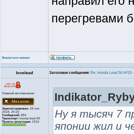
направил его н
перегревами б
Вернуться наверх
lovelead
Заголовок сообщения:
Re: Honda Lead 50 AF20 
Indikator_Ryby
Главный мотомеханик
Зарегистрирован:
28 сен
Ну я тысяч 7 п
2018, 20:23
Сообщений:
853
Транспорт:
honda lead 90
Пункты репутации:
2310
японии жил и ч