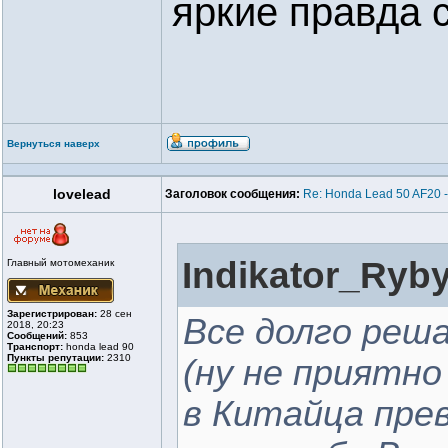
яркие правда с
Вернуться наверх
lovelead
Заголовок сообщения:
Re: Honda Lead 50 AF20 
Indikator_Ryby
Главный мотомеханик
Зарегистрирован:
28 сен
Все долго реш
2018, 20:23
Сообщений:
853
Транспорт:
honda lead 90
Пункты репутации:
2310
(ну не приятно
в Китайца пре