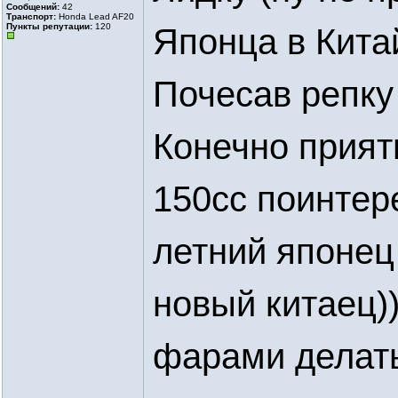
Сообщений:
42
Транспорт:
Honda Lead AF20
Пункты репутации:
120
Японца в Кита
Почесав репку
Конечно приятн
150сс поинтере
летний японец
новый китаец))
фарами делать