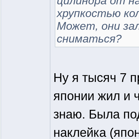
цилиндра от на
хрупкостью кол
Может, они зал
сниматься?
Ну я тысяч 7 п
японии жил и ч
знаю. Была по
наклейка (япо