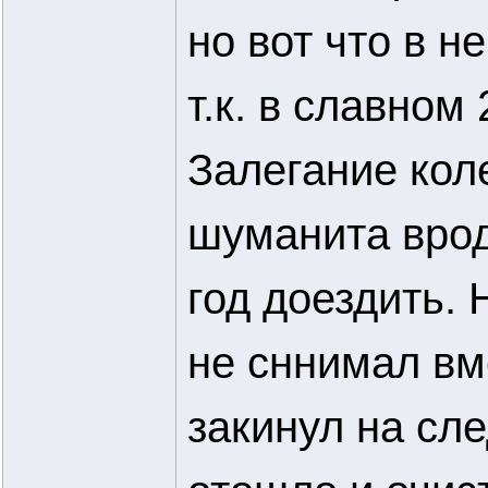
но вот что в н
т.к. в славном 
Залегание кол
шуманита врод
год доездить. 
не сннимал вм
закинул на сл