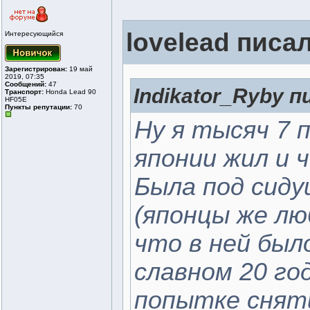
lovelead писал
Интересующийся
Зарегистрирован:
19 май
2019, 07:35
Сообщений:
47
Indikator_Ryby п
Транспорт:
Honda Lead 90
HF05E
Пункты репутации:
70
Ну я тысяч 7 
японии жил и ч
Была под сиду
(японцы же л
что в ней было
славном 20 год
попытке снят