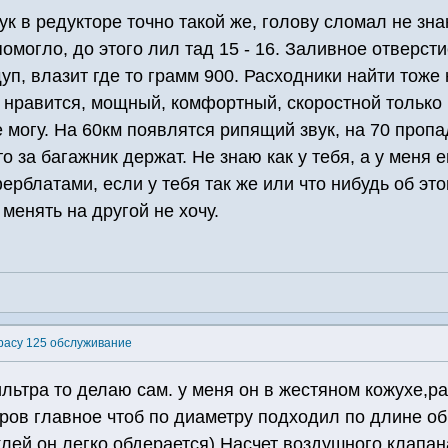
вук в редукторе точно такой же, голову сломал не зн
омогло, до этого лил тад 15 - 16. Заливное отверсти
п, влазит где то грамм 900. Расходники найти тоже 
ь нравится, мощный, комфортный, скоростной только
е могу. На 60км появлятся рипящий звук, на 70 пропа
то за багажник держат. Не знаю как у тебя, а у меня
рблатами, если у тебя так же или что нибудь об это
менять на другой не хочу.
pacy 125 обслуживание
льтра то делаю сам. у меня он в жестяном кожухе,
ров главное чтоб по диаметру подходил по длине об
клей.он легко обдерается) Насчет воздушного клапа