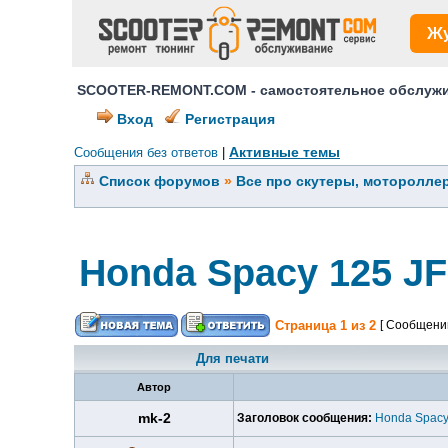
Ж
SCOOTER-REMONT.COM - самостоятельное обслужив
Вход
Регистрация
Активные темы
Сообщения без ответов
|
Список форумов
»
Все про скутеры, мотороллер
Honda Spacy 125 JF
Страница
1
из
2
[ Сообщений
Для печати
Автор
mk-2
Заголовок сообщения:
Honda Spacy