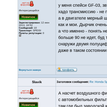
у меня спейси GF-03, з
Интересующийся
хадо трансмиссию - не п
а в двигателе мерный щу
Зарегистрирован:
12 июн
как и мои. Дырчик очен
2013, 18:53
Сообщений:
10
а что именно - понять н
Транспорт:
SPEISI
Пункты репутации:
0
больше 90 не идет, буд 
снаружи двумя полуцифе
даже в таком состоянии 
Вернуться наверх
Slavik
Заголовок сообщения:
Re: Honda S
А насчет воздушного фи
Интересующийся
с автомобильных фильт
там где был заводской 