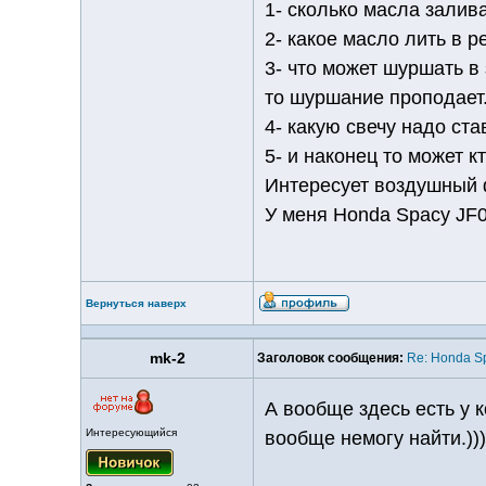
1- сколько масла залива
2- какое масло лить в р
3- что может шуршать в
то шуршание проподает.
4- какую свечу надо ста
5- и наконец то может 
Интересует воздушный 
У меня Honda Spacy JF0
Вернуться наверх
mk-2
Заголовок сообщения:
Re: Honda S
А вообще здесь есть у к
Интересующийся
вообще немогу найти.)))