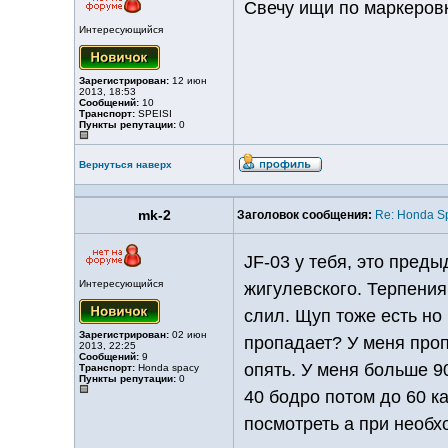
Свечу ищи по маркеровк
Интересующийся
Зарегистрирован:
12 июн
2013, 18:53
Сообщений:
10
Транспорт:
SPEISI
Пункты репутации:
0
Вернуться наверх
mk-2
Заголовок сообщения:
Re: Honda S
JF-03 у тебя, это пред
Интересующийся
жигулевского. Терпения
слил. Щуп тоже есть но
Зарегистрирован:
02 июн
пропадает? У меня проп
2013, 22:25
Сообщений:
9
опять. У меня больше 90
Транспорт:
Honda spacy
Пункты репутации:
0
40 бодро потом до 60 ка
посмотреть а при необхо