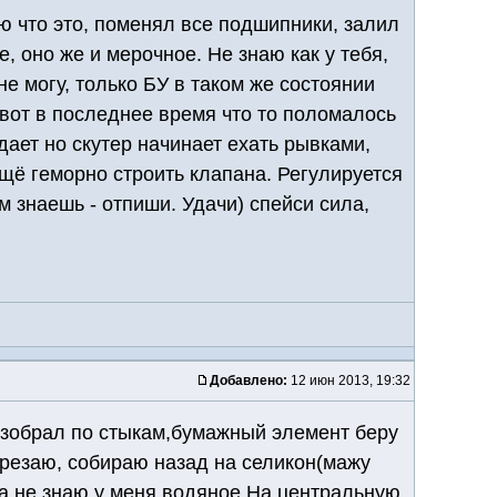
аю что это, поменял все подшипники, залил
е, оно же и мерочное. Не знаю как у тебя,
не могу, только БУ в таком же состоянии
 вот в последнее время что то поломалось
дает но скутер начинает ехать рывками,
 ещё геморно строить клапана. Регулируется
м знаешь - отпиши. Удачи) спейси сила,
Добавлено:
12 июн 2013, 19:32
разобрал по стыкам,бумажный элемент беру
резаю, собираю назад на селикон(мажу
на не знаю у меня водяное,На центральную