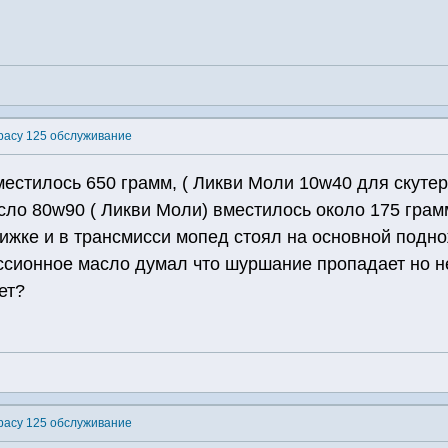
pacy 125 обслуживание
естилось 650 грамм, ( Ликви Моли 10w40 для скутер
сло 80w90 ( Ликви Моли) вместилось около 175 грам
ижке и в трансмисси мопед стоял на основной подно
сионное масло думал что шуршание пропадает но не
ет?
pacy 125 обслуживание