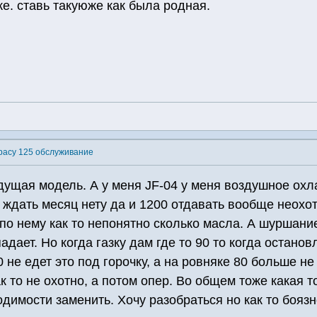
е. ставь такуюже как была родная.
pacy 125 обслуживание
ыдущая модель. А у меня JF-04 у меня воздушное ох
 ждать месяц нету да и 1200 отдавать вообще неохот
 по нему как то непонятно сколько масла. А шуршани
адает. Но когда газку дам где то 90 то когда остано
 не едет это под горочку, а на ровняке 80 больше не п
к то не охотно, а потом опер. Во общем тоже какая 
димости заменить. Хочу разобраться но как то боязн