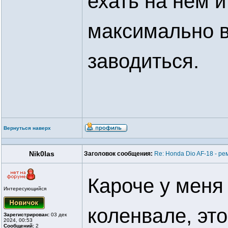
ехать на нем 
максимально в
заводиться.
Вернуться наверх
Nik0las
Заголовок сообщения:
Re: Honda Dio AF-18 - ре
Кароче у меня
Интересующийся
коленвале, эт
Зарегистрирован:
03 дек
2024, 00:53
Сообщений:
2