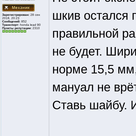
шкив остался 
Зарегистрирован:
28 сен
2018, 20:23
Сообщений:
852
Транспорт:
honda lead 90
Пункты репутации:
2310
правильной ра
не будет. Шир
норме 15,5 мм
мануал не врё
Ставь шайбу. 