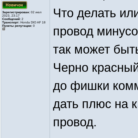
Что делать или
Зарегистрирован:
02 июл
2023, 23:17
Сообщений:
2
Транспорт:
Honda DIO AF 18
Пункты репутации:
0
провод минусо
так может быт
Черно красный
до фишки комм
дать плюс на 
провод.