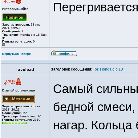
Перегриваетс
Интересующийся
Зарегистрирован:
18 янв
2024, 09:53
Сообщений:
2
Транспорт:
Honda dio 18,Tact
31
Пункты репутации:
0
Вернуться наверх
lovelead
Заголовок сообщения:
Re: Honda dio 18
Самый сильны
Главный мотомеханик
бедной смеси, 
Зарегистрирован:
28 сен
2018, 20:23
Сообщений:
852
Транспорт:
honda lead 90
Пункты репутации:
2310
нагар. Кольца