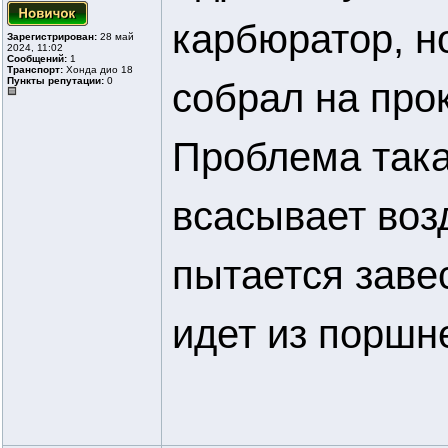
карбюратор, н
Зарегистрирован:
28 май
2024, 11:02
Сообщений:
1
Транспорт:
Хонда дио 18
Пункты репутации:
0
собрал на про
Проблема така
всасывает воз
пытается заве
идет из поршн