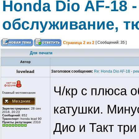
Honda Dio AF-18 -
обслуживание, т
Страница
2
из
2
[ Сообщений: 35 ]
Для печати
Автор
lovelead
Заголовок сообщения:
Re: Honda Dio AF-18 - ре
Ч/кр с плюса о
Главный мотомеханик
катушки. Мину
Зарегистрирован:
28 сен
2018, 20:23
Сообщений:
852
Транспорт:
honda lead 90
Пункты репутации:
2310
Дио и Такт три