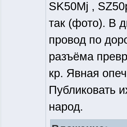
SK50Mj , SZ50
так (фото). В 
провод по дор
разъёма превра
кр. Явная опе
Публиковать их
народ.