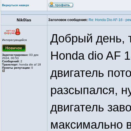
Вернуться наверх
Nik0las
Заголовок сообщения:
Re: Honda Dio AF-18 - ре
Добрый день, 
Интересующийся
Honda dio AF 
Зарегистрирован:
03 дек
2024, 00:53
Сообщений:
2
Транспорт:
honda dio af 18
Пункты репутации:
0
двигатель пот
разсыпался, ну
двигатель заво
максимально в