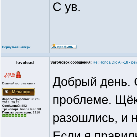
С ув.
Вернуться наверх
lovelead
Заголовок сообщения:
Re: Honda Dio AF-18 - ре
Добрый день. 
Главный мотомеханик
проблеме. Щёк
Зарегистрирован:
28 сен
2018, 20:23
Сообщений:
852
Транспорт:
honda lead 90
Пункты репутации:
2310
разошлись, и н
Если я правил