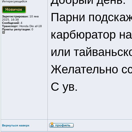
Интересующийся
Парни подскаж
Зарегистрирован:
10 янв
2025, 16:38
Сообщений:
4
Транспорт:
Honda Dio af-18
Пункты репутации:
0
карбюратор на
или тайваньск
Желательно сс
С ув.
Вернуться наверх