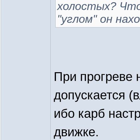
холостых? Что
"углом" он нах
При прогреве 
допускается (
ибо карб наст
движке.