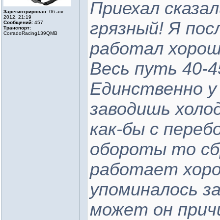
Приехал сказал
Зарегистрирован:
06 авг
2012, 21:19
грязный! Я пос
Сообщений:
457
Транспорт:
CorradoRacing139QMB
работал хорошо
Весь путь 40-4
Единственно у 
заводишь холо
как-бы с переб
обороты то сб
работает хоро
упоминалось за
может он прич