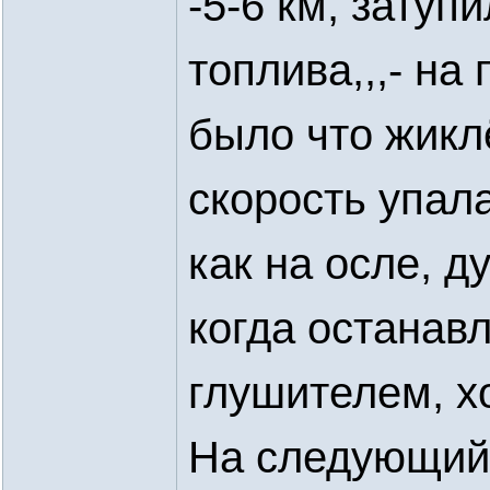
-5-6 км, затуп
топлива,,,- н
было что жикл
скорость упала
как на осле, д
когда останав
глушителем, хо
На следующий 