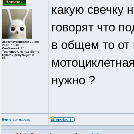
какую свечку 
говорят что по
в общем то от
Зарегистрирован:
12 апр
2013, 13:48
Сообщений:
24
Транспорт:
Honda Giorno
Пункты репутации:
0
мотоциклетная
нужно ?
Вернуться наверх