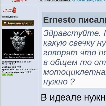
Admin_F
Заголовок сообщения:
Re: Какую свечку нужно н
Ernesto писал(
Техподдержка
Здравстуйте. 
какую свечку н
говорят что по
в общем то от
Зарегистрирован:
26 авг
2011, 21:02
Сообщений:
748
мотоциклетная
Транспорт:
Honda Lead AF-20
Пункты репутации:
1289
нужно ?
В идеале нужн