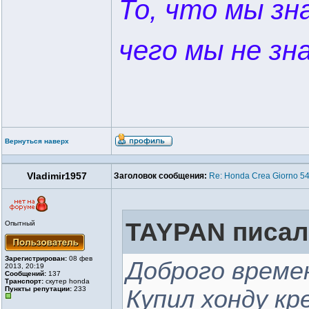
То, что мы зна
чего мы не зна
Вернуться наверх
Vladimir1957
Заголовок сообщения:
Re: Honda Crea Giorno 54
TAYPAN писал(
Опытный
Зарегистрирован:
08 фев
Доброго време
2013, 20:19
Сообщений:
137
Транспорт:
скутер honda
Пункты репутации:
233
Купил хонду кр