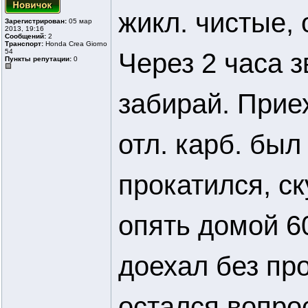
жикл. чистые, 
Зарегистрирован:
05 мар
2013, 19:16
Сообщений:
2
Транспорт:
Honda Crea Giorno
54
Через 2 часа з
Пункты репутации:
0
забирай. Прие
отл. карб. был
прокатился, ск
опять домой 60
доехал без пр
остался вопро