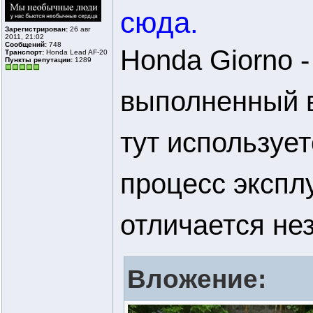
сюда.
Зарегистрирован:
26 авг
2011, 21:02
Сообщений:
748
Honda Giorno -
Транспорт:
Honda Lead AF-20
Пункты репутации:
1289
выполненный в
тут использует
процесс экспл
отличается не
Вложение: