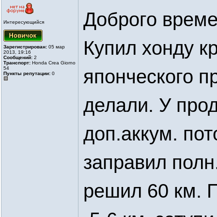
Доброго време
Интересующийся
Купил хонду к
Зарегистрирован:
05 мар
2013, 19:16
Сообщений:
2
Транспорт:
Honda Crea Giorno
54
японческого п
Пункты репутации:
0
делали. У про
доп.аккум. пот
заправил полн
решил 60 км. 