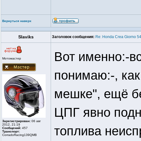
Вернуться наверх
Slaviks
Заголовок сообщения:
Re: Honda Crea Giorno 54
Вот именно:-вс
Мотомастер
понимаю:-, как
мешке", ещё бе
ЦПГ явно подн
Зарегистрирован:
06 авг
2012, 21:19
топлива неиспр
Сообщений:
457
Транспорт:
CorradoRacing139QMB