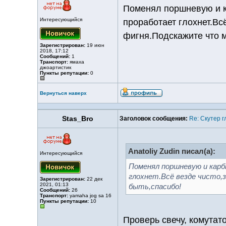
Поменял поршневую и ка
Интересующийся
проработает глохнет.Вс
фигня.Подскажите что м
Зарегистрирован:
19 июн
2018, 17:12
Сообщений:
1
Транспорт:
ямаха
джоартистик
Пункты репутации:
0
Вернуться наверх
Stas_Bro
Заголовок сообщения:
Re: Скутер г
Anatoliy Zudin писал(а):
Интересующийся
Поменял поршневую и карб
глохнет.Всё везде чисто,
Зарегистрирован:
22 дек
2021, 01:13
быть,спасибо!
Сообщений:
26
Транспорт:
yamaha jog sa 16
Пункты репутации:
10
Проверь свечу, комутат