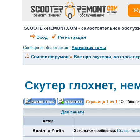
Ж
SCOOTER-REMONT.COM - самостоятельное обслужив
Вход
Регистрация
Активные темы
Сообщения без ответов
|
Список форумов
»
Все про скутеры, мотороллер
Скутер глохнет, не
Страница
1
из
1
[ Сообщений
Для печати
Автор
Anatoliy Zudin
Заголовок сообщения:
Скутер глох