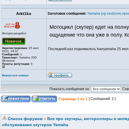
Arkt1ko
Заголовок сообщения:
Yamaha jog nextzone,про
Мотоцикл (скутер) едет на полн
Интересующийся
ощущение что она уже в полу. Ко
Зарегистрирован:
25 июл
Последний раз поднималось Ivanyamaha 25 июл 
2021, 18:37
Сообщений:
1
Транспорт:
Yamaha JOG
Nextzone
Пункты репутации:
0
Вернуться наверх
Показать сообщения за:
Сор
Страница
1
из
1
[ Сообщений: 2 ]
Список форумов
»
Все про скутеры, мотороллеры и мопед
обслуживание скутеров Yamaha