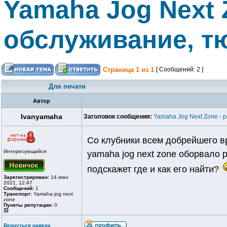
Yamaha Jog Next 
обслуживание, т
Страница
1
из
1
[ Сообщений: 2 ]
Для печати
Автор
Ivanyamaha
Заголовок сообщения:
Yamaha Jog Next Zone - 
Со клубники всем добрейшего в
Интересующийся
yamaha jog next zone оборвало 
подскажет где и как его найти?
Зарегистрирован:
14 июн
2021, 12:47
Сообщений:
1
Транспорт:
Yamaha jog next
zone
Пункты репутации:
0
Вернуться наверх