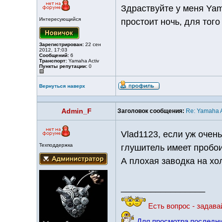
Здраствуйте у меня Yama
Интересующийся
простоит ночь, для тог
Зарегистрирован:
22 сен
2012, 17:03
Сообщений:
6
Транспорт:
Yamaha Activ
Пункты репутации:
0
Вернуться наверх
Admin_F
Заголовок сообщения:
Re: Yamaha A
Vlad1123, если уж очен
Техподдержка
глушитель имеет пробо
А плохая заводка на хо
_________________
Есть вопрос - задава
Для просмотра последни