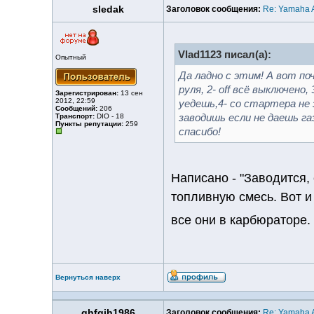
sledak
Заголовок сообщения:
Re: Yamaha A
Vlad1123 писал(а):
Опытный
Да ладно с этим! А вот по
руля, 2- off всё выключено
Зарегистрирован:
13 сен
2012, 22:59
уедешь,4- со стартера не 
Сообщений:
206
Транспорт:
DIO - 18
заводишь если не даешь г
Пункты репутации:
259
спасибо!
Написано - "Заводится,
топливную смесь. Вот и
все они в карбюраторе.
Вернуться наверх
ghfgjh1986
Заголовок сообщения:
Re: Yamaha A