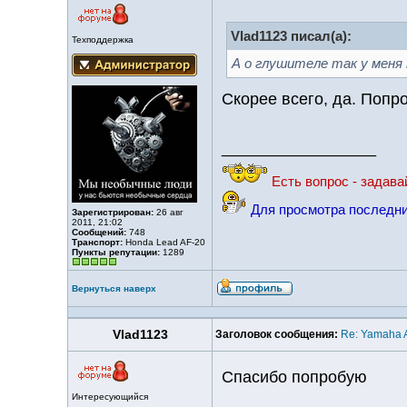
Vlad1123 писал(а):
Техподдержка
А о глушителе так у меня
Скорее всего, да. Попр
_________________
Есть вопрос - задава
Для просмотра последни
Зарегистрирован:
26 авг
2011, 21:02
Сообщений:
748
Транспорт:
Honda Lead AF-20
Пункты репутации:
1289
Вернуться наверх
Vlad1123
Заголовок сообщения:
Re: Yamaha A
Спасибо попробую
Интересующийся