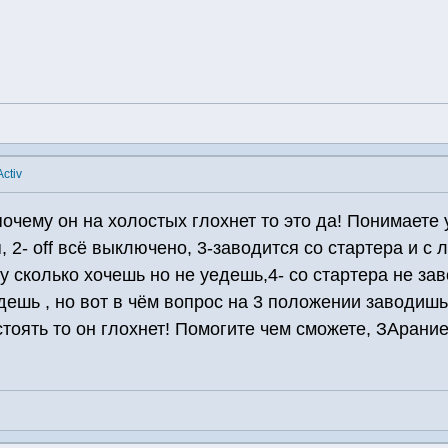
ctiv
почему он на холостых глохнет то это да! Понимаете
, 2- off всё выключено, 3-заводится со стартера и с 
зу сколько хочешь но не уедешь,4- со стартера не за
ешь , но вот в чём вопрос на 3 положении заводишь 
стоять то он глохнет! Помогите чем сможете, ЗАрание