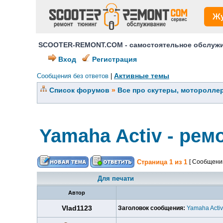
Ж
SCOOTER-REMONT.COM - самостоятельное обслужив
Вход
Регистрация
Активные темы
Сообщения без ответов
|
Список форумов
»
Все про скутеры, мотороллер
Yamaha Activ - рем
Страница
1
из
1
[ Сообщений
Для печати
Автор
Vlad1123
Заголовок сообщения:
Yamaha Activ