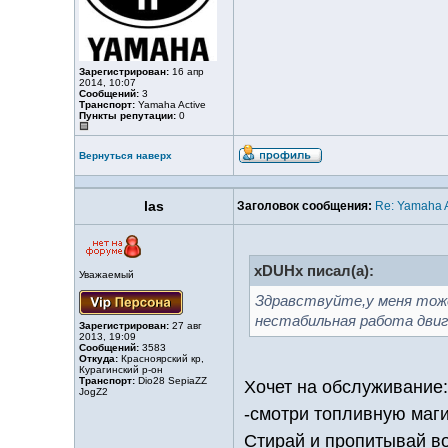
Зарегистрирован:
16 апр
2014, 10:07
Сообщений:
3
Транспорт:
Yamaha Active
Пункты репутации:
0
Вернуться наверх
las
Заголовок сообщения:
Re: Yamaha A
xDUHx писал(а):
Уважаемый
Здравствуйте,у меня тоже
нестабильная работа двиг
Зарегистрирован:
27 авг
2013, 19:09
Сообщений:
3583
Откуда:
Красноярский кр,
Курагинский р-он
Транспорт:
Dio28 SepiaZZ
Хочет на обслуживание:
JogZ2
-смотри топливную маги
Стирай и пропитывай в