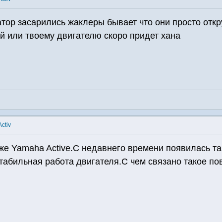
тор засарились жаклеры бывает что они просто отк
ей или твоему двигателю скоро придет хана
ctiv
же Yamaha Active.С недавнего времени появилась та
стабильная работа двигателя.С чем связано такое п