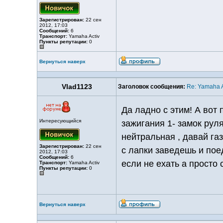
Зарегистрирован:
22 сен
2012, 17:03
Сообщений:
6
Транспорт:
Yamaha Activ
Пункты репутации:
0
Вернуться наверх
Vlad1123
Заголовок сообщения:
Re: Yamaha A
Да ладно с этим! А вот 
Интересующийся
зажигания 1- замок руля
нейтральная , давай га
Зарегистрирован:
22 сен
с лапки заведешь и поед
2012, 17:03
Сообщений:
6
если не ехать а просто 
Транспорт:
Yamaha Activ
Пункты репутации:
0
Вернуться наверх