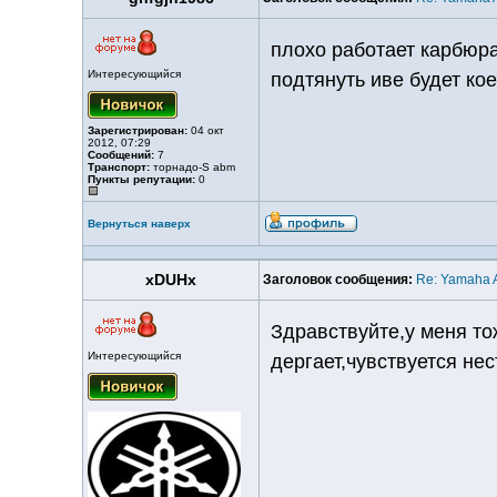
плохо работает карбюра
Интересующийся
подтянуть иве будет ко
Зарегистрирован:
04 окт
2012, 07:29
Сообщений:
7
Транспорт:
торнадо-S abm
Пункты репутации:
0
Вернуться наверх
xDUHx
Заголовок сообщения:
Re: Yamaha A
Здравствуйте,у меня то
Интересующийся
дергает,чувствуется не