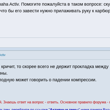
ha Activ. Помогите пожалуйста в таком вопросе: ску
о что бы его завести нужно прилаживать руку к карбю
ctiv
ь кричит, то скорее всего не держит прокладка межд
ины.
лодную может говорить о падении компрессии.
й. Знаешь ответ на вопрос - ответь. Основное правило форума - 
х тем, перейдите по ссылке "
Активные темы
" ниже панели Вхо