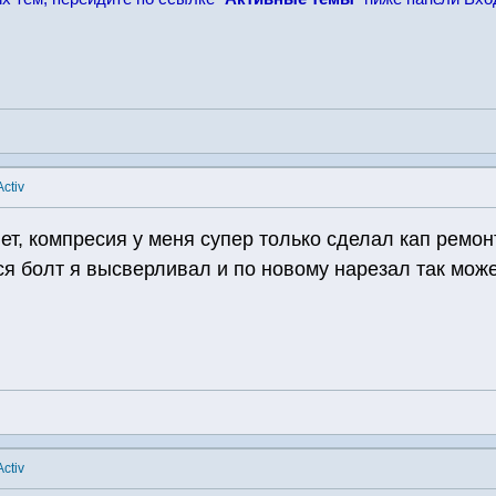
ctiv
ет, компресия у меня супер только сделал кап ремонт
 болт я высверливал и по новому нарезал так может
ctiv