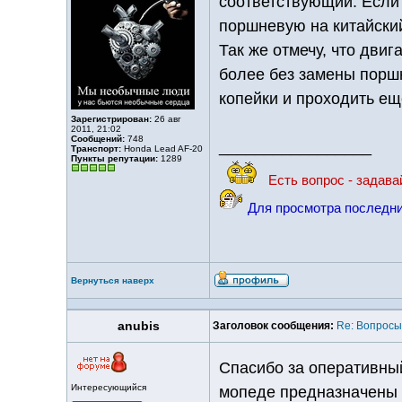
соответствующий. Если 
поршневую на китайски
Так же отмечу, что двиг
более без замены порш
копейки и проходить ещ
Зарегистрирован:
26 авг
2011, 21:02
Сообщений:
748
_________________
Транспорт:
Honda Lead AF-20
Пункты репутации:
1289
Есть вопрос - задава
Для просмотра последни
Вернуться наверх
anubis
Заголовок сообщения:
Re: Вопросы
Спасибо за оперативный
Интересующийся
мопеде предназначены 