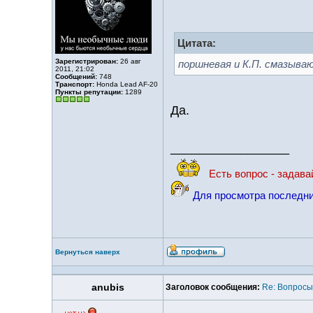
Цитата:
Зарегистрирован:
26 авг
поршневая и К.П. смазыва
2011, 21:02
Сообщений:
748
Транспорт:
Honda Lead AF-20
Пункты репутации:
1289
Да.
_________________
Есть вопрос - задава
Для просмотра последни
Вернуться наверх
anubis
Заголовок сообщения:
Re: Вопросы