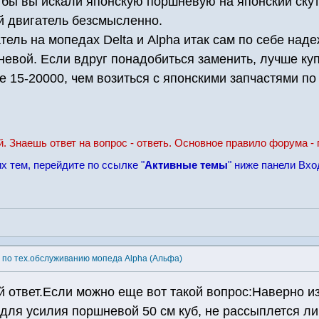
бы вы искали японскую поршневую на японский скуте
й двигатель безсмысленно.
атель на мопедах Delta и Alpha итак сам по себе над
невой. Если вдруг понадобиться заменить, лучше ку
е 15-20000, чем возиться с японскими запчастями по
й. Знаешь ответ на вопрос - ответь. Основное правило форума - 
х тем, перейдите по ссылке "
Активные темы
" ниже панели Вхо
 по тех.обслуживанию мопеда Alpha (Альфа)
 ответ.Если можно еще вот такой вопрос:Наверно и
для усилия поршневой 50 см куб, не рассыплется л