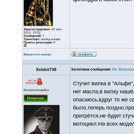
Зарегистрирован:
02 июл
2012, 15:52
Сообщений:
7
Транспорт:
мопед альфа
Пункты репутации:
0
Вернуться наверх
Xobbit736
Заголовок сообщения:
Re: Вопросы
Стучит вилка в "Альфе"
Интересующийся
нет масла,в вилку нашё
опасаюсь,вдруг то же с
было,теперь поздно,про
притрётся,не будет сту
мотоцикл.На всех моде