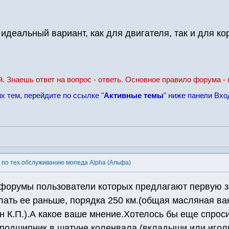
 идеальный вариант, как для двигателя, так и для ко
й. Знаешь ответ на вопрос - ответь. Основное правило форума - 
х тем, перейдите по ссылке "
Активные темы
" ниже панели Вхо
 по тех.обслуживанию мопеда Alpha (Альфа)
форумы пользователи которых предлагают первую за
ать ее раньше, порядка 250 км.(общая масляная ва
ен К.П.).А какое ваше мнение.Хотелось бы еще спроси
 подшипник в шатуне коленвала (вкладыши или игол