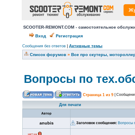
Ж
SCOOTER-REMONT.COM - самостоятельное обслужив
Вход
Регистрация
Активные темы
Сообщения без ответов
|
Список форумов
»
Все про скутеры, мотороллер
Вопросы по тех.об
Страница
1
из
9
[ Сообщений
Для печати
Автор
anubis
Заголовок сообщения:
Вопросы 