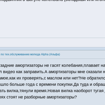
 по тех.обслуживанию мопеда Alpha (Альфа)
,задние амортизаторы не гасят колебания,плавает н
л видео как заправить.А амортизаторы мне сказали 
амое,как их проверять,с маслом или нет?Не обратил
шло больше года с времени покупки.Да туда и обращ
чать вилка,тянули время.Новая вилка наоборот туга
лях стоят не разборные амортизаторы?