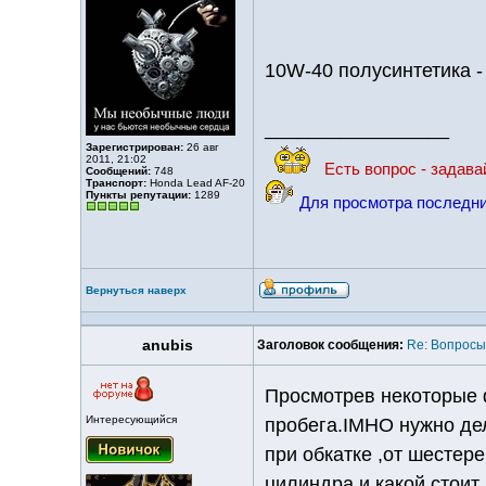
10W-40 полусинтетика -
_________________
Зарегистрирован:
26 авг
2011, 21:02
Есть вопрос - задава
Сообщений:
748
Транспорт:
Honda Lead AF-20
Пункты репутации:
1289
Для просмотра последни
Вернуться наверх
anubis
Заголовок сообщения:
Re: Вопросы
Просмотрев некоторые 
Интересующийся
пробега.IMHO нужно дел
при обкатке ,от шестер
цилиндра и какой стоит