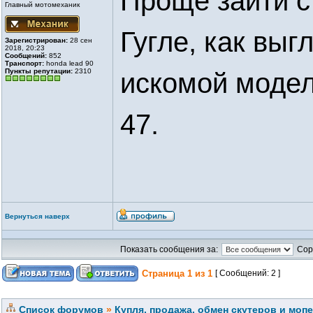
Проще зайти с 
Главный мотомеханик
Гугле, как вы
Зарегистрирован:
28 сен
2018, 20:23
Сообщений:
852
Транспорт:
honda lead 90
Пункты репутации:
2310
искомой модел
47.
Вернуться наверх
Показать сообщения за:
Сор
Страница
1
из
1
[ Сообщений: 2 ]
Список форумов
»
Купля, продажа, обмен скутеров и моп