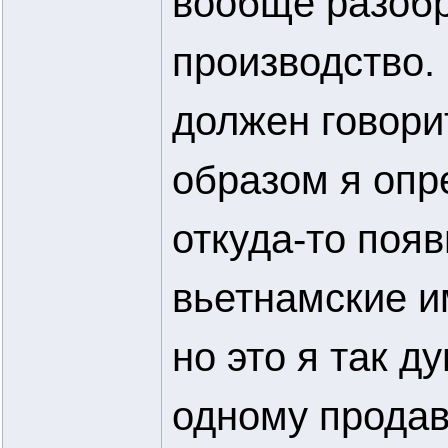
вообще разобр
производство.
должен говори
образом я опр
откуда-то поя
вьетнамские и
но это я так д
одному продавц