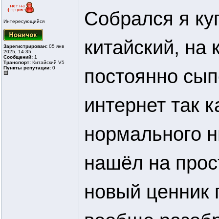
Собрался я куп
Интересующийся
китайский, на 
Зарегистрирован:
05 янв
2025, 14:35
Сообщений:
1
Транспорт:
Китайский V5
Пункты репутации:
0
постоянно сып
интернет так к
нормального ни
нашёл на прос
новый ценник п