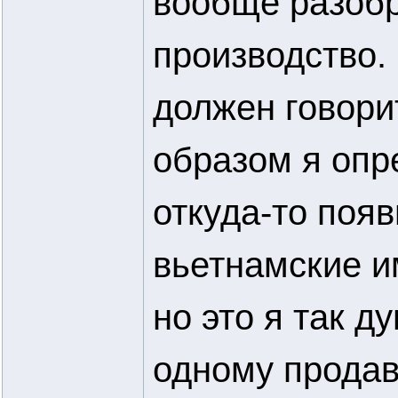
вообще разобр
производство.
должен говори
образом я опр
откуда-то поя
вьетнамские и
но это я так д
одному продавц