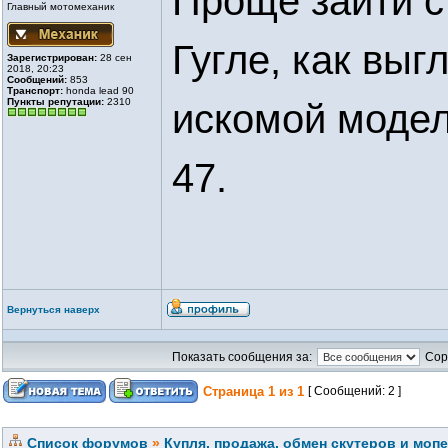
Проще зайти с 
Главный мотомеханик
Гугле, как вы
Зарегистрирован:
28 сен
2018, 20:23
Сообщений:
853
Транспорт:
honda lead 90
Пункты репутации:
2310
искомой модел
47.
Вернуться наверх
Показать сообщения за:
Сор
Страница
1
из
1
[ Сообщений: 2 ]
Список форумов
»
Купля, продажа, обмен скутеров и моп