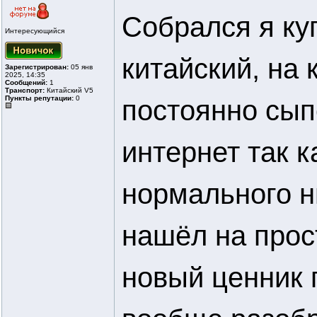
Собрался я куп
Интересующийся
китайский, на 
Зарегистрирован:
05 янв
2025, 14:35
Сообщений:
1
Транспорт:
Китайский V5
Пункты репутации:
0
постоянно сып
интернет так к
нормального ни
нашёл на прос
новый ценник п