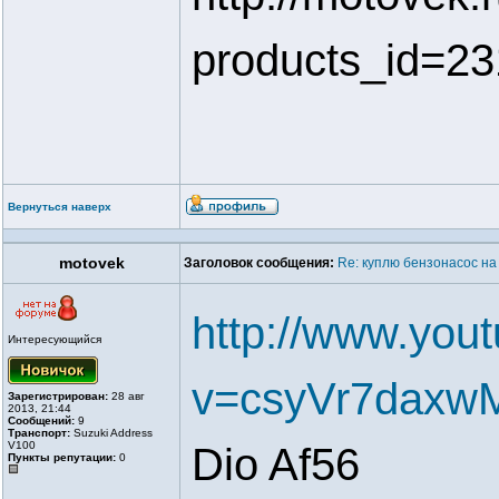
products_id=23
Вернуться наверх
motovek
Заголовок сообщения:
Re: куплю бензонасос на
http://www.you
Интересующийся
v=csyVr7daxw
Зарегистрирован:
28 авг
2013, 21:44
Сообщений:
9
Транспорт:
Suzuki Address
V100
Dio Af56
Пункты репутации:
0