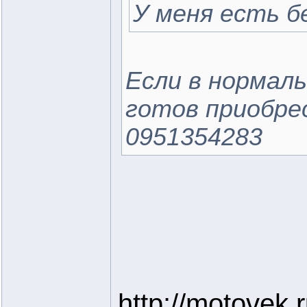
У меня есть б
Если в нормал
готов приобре
0951354283
http://motovek.