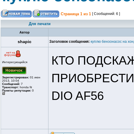
Страница
1
из
1
[ Сообщений: 6 ]
Для печати
Автор
shapic
Заголовок сообщения:
куплю бензонасос на хон
КТО ПОДСКА
Интересующийся
ПРИОБРЕСТИ
Зарегистрирован:
01 июн
2013, 10:04
Сообщений:
7
Транспорт:
honda fit
Пункты репутации:
0
DIO AF56