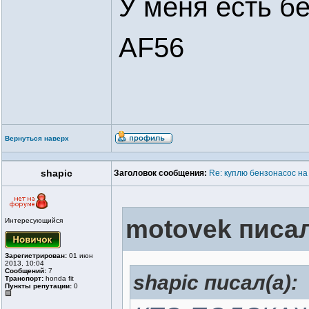
У меня есть б
AF56
Вернуться наверх
shapic
Заголовок сообщения:
Re: куплю бензонасос на
motovek писал
Интересующийся
Зарегистрирован:
01 июн
2013, 10:04
Сообщений:
7
shapic писал(а):
Транспорт:
honda fit
Пункты репутации:
0