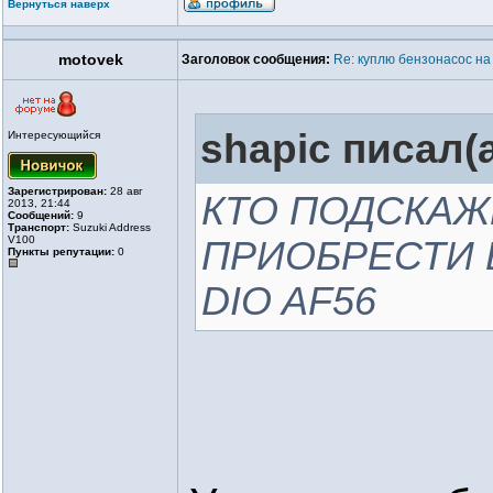
Вернуться наверх
motovek
Заголовок сообщения:
Re: куплю бензонасос на
shapic писал(а
Интересующийся
Зарегистрирован:
28 авг
КТО ПОДСКАЖ
2013, 21:44
Сообщений:
9
Транспорт:
Suzuki Address
V100
ПРИОБРЕСТИ 
Пункты репутации:
0
DIO AF56