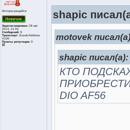
shapic писал(а
Интересующийся
Зарегистрирован:
28 авг
2013, 21:44
Сообщений:
9
motovek писал(а)
Транспорт:
Suzuki Address
V100
Пункты репутации:
0
shapic писал(а):
КТО ПОДСКА
ПРИОБРЕСТИ
DIO AF56