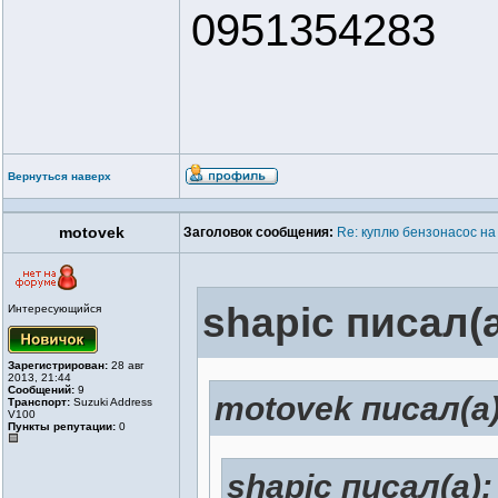
0951354283
Вернуться наверх
motovek
Заголовок сообщения:
Re: куплю бензонасос на
shapic писал(а
Интересующийся
Зарегистрирован:
28 авг
2013, 21:44
Сообщений:
9
motovek писал(а)
Транспорт:
Suzuki Address
V100
Пункты репутации:
0
shapic писал(а):