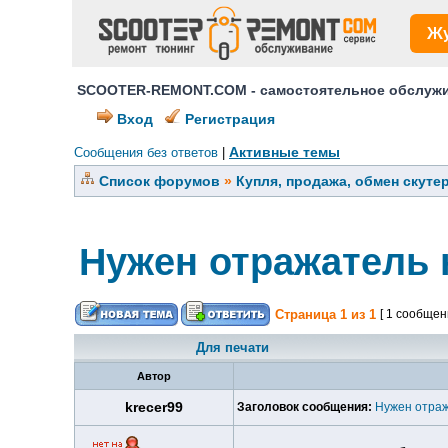
Ж
SCOOTER-REMONT.COM - самостоятельное обслужив
Вход
Регистрация
Активные темы
Сообщения без ответов
|
Список форумов
»
Купля, продажа, обмен скуте
Нужен отражатель 
Страница
1
из
1
[ 1 сообщен
Для печати
Автор
krecer99
Заголовок сообщения:
Нужен отраж