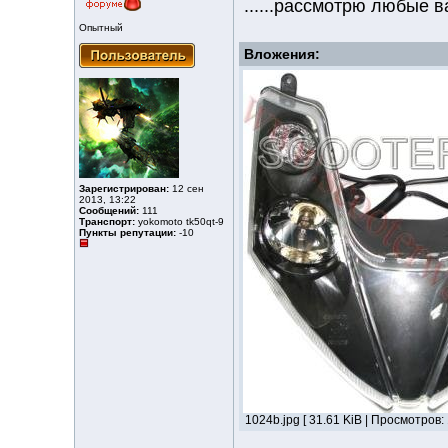
......рассмотрю любые в
Опытный
Вложения:
Зарегистрирован:
12 сен
2013, 13:22
Сообщений:
111
Транспорт:
yokomoto tk50qt-9
Пункты репутации:
-10
1024b.jpg [ 31.61 KiB | Просмотров: