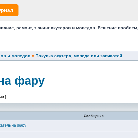
урнал
ание, ремонт, тюнинг скутеров и мопедов. Решение проблем
ров и мопедов
»
Покупка скутера, мопеда или запчастей
на фару
ие ]
Сообщение
атель на фару