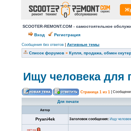
Ж
SCOOTER-REMONT.COM - самостоятельное обслужив
Вход
Регистрация
Активные темы
Сообщения без ответов
|
Список форумов
»
Купля, продажа, обмен скуте
Ищу человека для 
Страница
1
из
1
[ Сообщений
Для печати
Автор
Pryani4ek
Заголовок сообщения:
Ищу человек