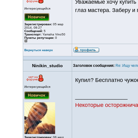
Уважаемые хочу купить 
Интересующийся
глаз мастера. Заберу и 
Зарегистрирован:
05 мар
2014, 08:27
Сообщений:
5
Транспорт:
Yamaha Vino50
Пункты репутации:
0
Вернуться наверх
Ninikin_studio
Заголовок сообщения:
Re: Ищу чел
Купил? Бесплатно чужое
Интересующийся
_________________
Некоторые осторожничаю
Зарегистрирован:
06 июл