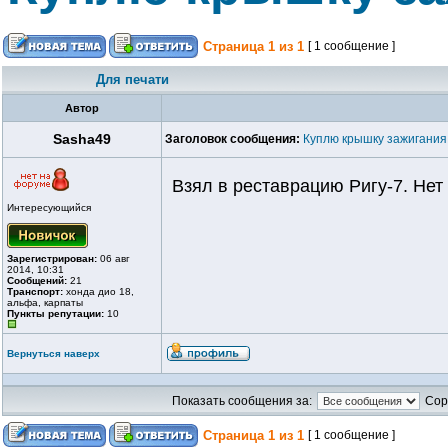
Страница
1
из
1
[ 1 сообщение ]
Для печати
Автор
Sasha49
Заголовок сообщения:
Куплю крышку зажигания
Взял в реставрацию Ригу-7. Нет
Интересующийся
Зарегистрирован:
06 авг
2014, 10:31
Сообщений:
21
Транспорт:
хонда дио 18,
альфа, карпаты
Пункты репутации:
10
Вернуться наверх
Показать сообщения за:
Сор
Страница
1
из
1
[ 1 сообщение ]