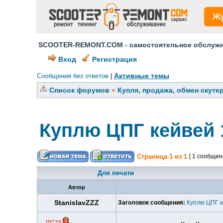
Ж
SCOOTER-REMONT.COM - самостоятельное обслужив
Вход
Регистрация
Активные темы
Сообщения без ответов
|
Список форумов
»
Купля, продажа, обмен скуте
Куплю ЦПГ кейвей 
Страница
1
из
1
[ 1 сообщен
Для печати
Автор
StanislavZZZ
Заголовок сообщения:
Куплю ЦПГ к