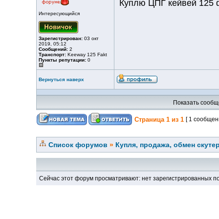
Куплю ЦПГ кейвей 125 
Интересующийся
Зарегистрирован:
03 окт
2019, 05:12
Сообщений:
2
Транспорт:
Keeway 125 Fakt
Пункты репутации:
0
Вернуться наверх
Показать сообщ
Страница
1
из
1
[ 1 сообщен
Список форумов
»
Купля, продажа, обмен скуте
Сейчас этот форум просматривают: нет зарегистрированных по