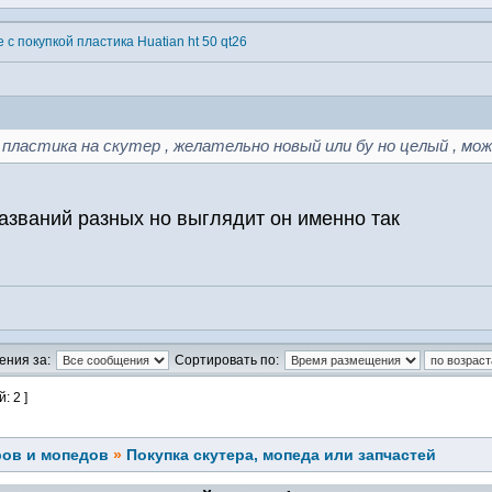
 с покупкой пластика Huatian ht 50 qt26
 пластика на скутер , желательно новый или бу но целый , можн
названий разных но выглядит он именно так
ения за:
Сортировать по:
: 2 ]
ров и мопедов
»
Покупка скутера, мопеда или запчастей