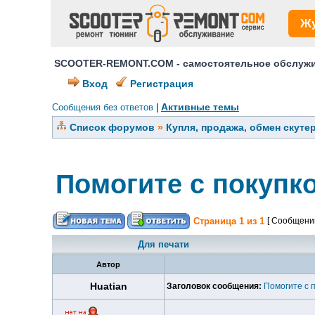
Ж
SCOOTER-REMONT.COM - самостоятельное обслужив
Вход
Регистрация
Активные темы
Сообщения без ответов
|
Список форумов
»
Купля, продажа, обмен скуте
Помогите с покупко
Страница
1
из
1
[ Сообщений
Для печати
Автор
Huatian
Заголовок сообщения:
Помогите с п