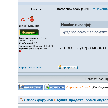
Huatian
Заголовок сообщения:
Re: Помогите
Huatian писал(а):
Интересующийся
Буду рад помощи в покупке
Зарегистрирован:
16 окт
2020, 20:38
Сообщений:
10
Транспорт:
Huatian ht50qt-26
У этого Скутера много 
Пункты репутации:
-10
Вернуться наверх
Показать сообщ
Страница
1
из
1
[ Сообщений
Список форумов
»
Купля, продажа, обмен скуте