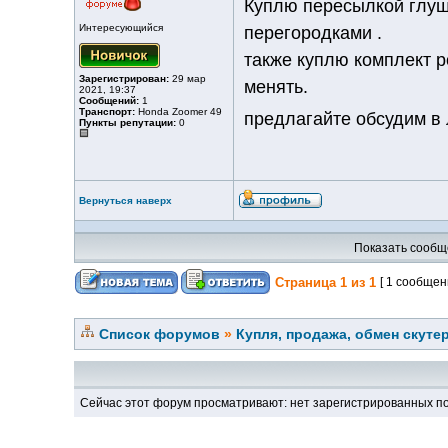
Куплю пересылкой глуши
Интересующийся
перегородками .
также куплю комплект р
Зарегистрирован:
29 мар
менять.
2021, 19:37
Сообщений:
1
Транспорт:
Honda Zoomer 49
предлагайте обсудим в
Пункты репутации:
0
Вернуться наверх
Показать сообщ
Страница
1
из
1
[ 1 сообщен
Список форумов
»
Купля, продажа, обмен скуте
Сейчас этот форум просматривают: нет зарегистрированных по