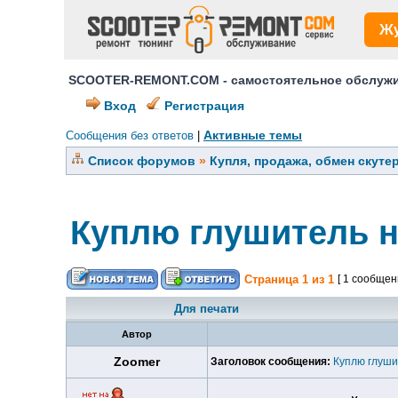
Ж
SCOOTER-REMONT.COM - самостоятельное обслужив
Вход
Регистрация
Активные темы
Сообщения без ответов
|
Список форумов
»
Купля, продажа, обмен скуте
Куплю глушитель н
Страница
1
из
1
[ 1 сообщен
Для печати
Автор
Zoomer
Заголовок сообщения:
Куплю глуши