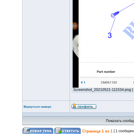
Screenshot_20210521-111534.png [ 5
Вернуться наверх
Показать сообщ
Страница
1
из
1
[ 1 сообщен