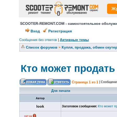
Ж
SCOOTER-REMONT.COM - самостоятельное обслужив
Вход
Регистрация
Активные темы
Сообщения без ответов
|
Список форумов
»
Купля, продажа, обмен скуте
Кто может продать
Страница
1
из
1
[ Сообщений
Для печати
Автор
look
Заголовок сообщения:
Кто может п