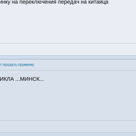
инку на переключения передач на китайца
ет продать пружинку
ЛА ...МИНСК...