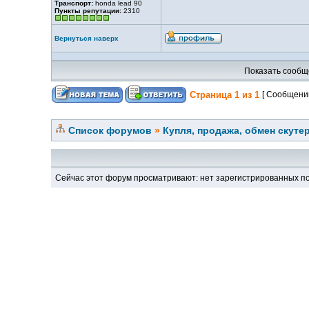
Транспорт:
honda lead 90
Пункты репутации:
2310
Вернуться наверх
Показать сообщ
Страница
1
из
1
[ Сообщений
Список форумов
»
Купля, продажа, обмен скуте
Сейчас этот форум просматривают: нет зарегистрированных по