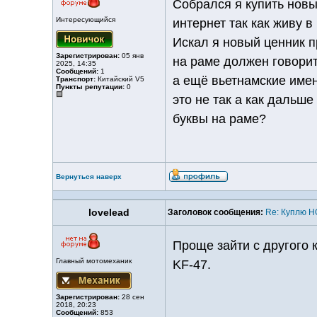
Собрался я купить новый
Интересующийся
интернет так как живу в
Искал я новый ценник п
Зарегистрирован:
05 янв
на раме должен говорит
2025, 14:35
Сообщений:
1
а ещё вьетнамские имен
Транспорт:
Китайский V5
Пункты репутации:
0
это не так а как дальше
буквы на раме?
Вернуться наверх
lovelead
Заголовок сообщения:
Re: Куплю 
Проще зайти с другого 
Главный мотомеханик
KF-47.
Зарегистрирован:
28 сен
2018, 20:23
Сообщений:
853