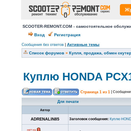
Ж
SCOOTER-REMONT.COM - самостоятельное обслужив
Вход
Регистрация
Активные темы
Сообщения без ответов
|
Список форумов
»
Купля, продажа, обмен скуте
Куплю HONDA PCX1
Страница
1
из
1
[ Сообщений
Для печати
Автор
ADRENALIN85
Заголовок сообщения:
Куплю HOND