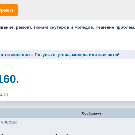
урнал
ание, ремонт, тюнинг скутеров и мопедов. Решение проблем
ров и мопедов
»
Покупка скутера, мопеда или запчастей
60.
: 2 ]
Сообщение
A PCX160.