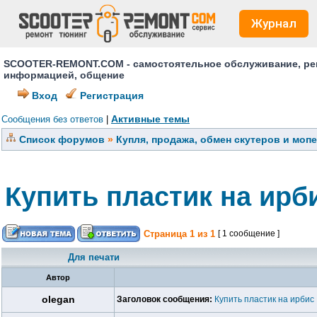
Журнал
SCOOTER-REMONT.COM - самостоятельное обслуживание, ремо
информацией, общение
Вход
Регистрация
Активные темы
Сообщения без ответов
|
Список форумов
»
Купля, продажа, обмен скутеров и моп
Купить пластик на ирб
Страница
1
из
1
[ 1 сообщение ]
Для печати
Автор
olegan
Заголовок сообщения:
Купить пластик на ирбис