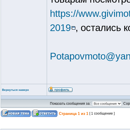
https://www.givim
2019
, остались 
Potapovmoto@yan
Вернуться наверх
Показать сообщения за:
Сор
Страница
1
из
1
[ 1 сообщение ]