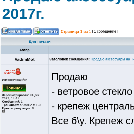
2017г.
Страница
1
из
1
[ 1 сообщение ]
Для печати
Автор
VadimMot
Заголовок сообщения:
Продаю аксессуары на T-
Продаю
Интересующийся
- ветровое стекло
Зарегистрирован:
04 дек
2022, 14:41
Сообщений:
1
- крепеж централ
Транспорт:
YAMAHA MT-03
Пункты репутации:
0
Все б\у. Крепеж с