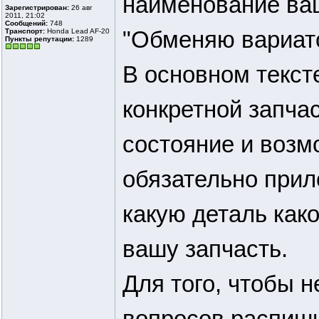
наименование ва
Зарегистрирован:
26 авг
2011, 21:02
Сообщений:
748
"Обменяю вариато
Транспорт:
Honda Lead AF-20
Пункты репутации:
1289
В основном текст
конкретной запчас
состояние и возм
обязательно прил
какую деталь как
вашу запчасть.
Для того, чтобы 
вопросов распиши